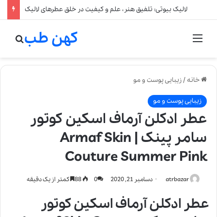
لالیک بیوتی: تلفیق هنر، علم و کیفیت در خلق عطرهای لالیک
کهن طب
منو
جستج
خانه
/
زیبایی پوست و مو
زیبایی پوست و مو
عطر ادکلن آرماف اسکین کوتور
سامر پینک | Armaf Skin
Couture Summer Pink
atrbazar
دسامبر 21, 2020
0
88
کمتر از یک دقیقه
عطر ادکلن آرماف اسکین کوتور