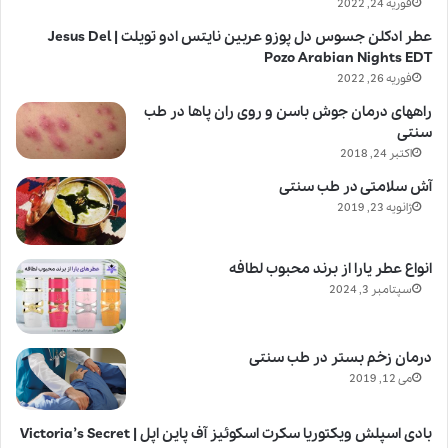
فوریه 24, 2022
عطر ادکلن جسوس دل پوزو عربین نایتس ادو تویلت | Jesus Del
Pozo Arabian Nights EDT
فوریه 26, 2022
راههای درمان جوش باسن و روی ران پاها در طب
سنتی
اکتبر 24, 2018
آش سلامتی در طب سنتی
ژانویه 23, 2019
انواع عطر یارا از برند محبوب لطافه
سپتامبر 3, 2024
درمان زخم بستر در طب سنتی
می 12, 2019
بادی اسپلش ویکتوریا سکرت اسکوئیز آف پاین اپل | Victoria’s Secret