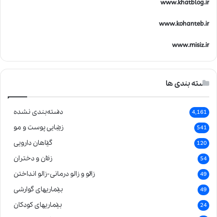
www.khatblog.ir
www.kohanteb.ir
www.misiz.ir
دسته بندی ها
دسته‌بندی نشده
4,161
زیبایی پوست و مو
541
گیاهان دارویی
120
زنان و دختران
54
زالو و زالو درمانی-زالو انداختن
49
بیماریهای گوارشی
49
بیماریهای کودکان
24