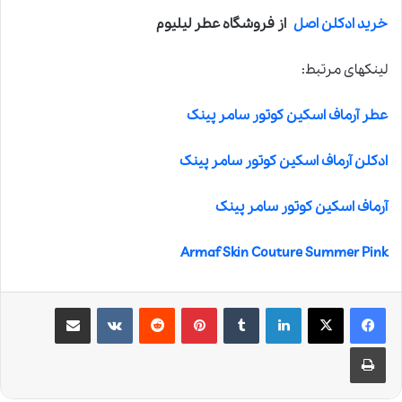
خرید ادکلن اصل
از فروشگاه عطر لیلیوم
لینکهای مرتبط:
عطر آرماف اسکین کوتور سامر پینک
ادکلن آرماف اسکین کوتور سامر پینک
آرماف اسکین کوتور سامر پینک
Armaf Skin Couture Summer Pink
لینکدین
‫تامبلر
‫پین‌ترست
‫رددیت
‫VKontakte
اشتراک گذاری از طریق ایمیل
چاپ