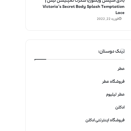
بادی اسپلش ویکتوریا سکرت تمپتیشن لیس |
Victoria’s Secret Body Splash Temptation
Lace
فوریه 22, 2022
لینک دوستان:
عطر
فروشگاه عطر
عطر لیلیوم
ادکلن
فروشگاه اینترنتی ادکلن