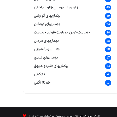
زالو و زالو درمانی-زالو انداختن
49
بیماریهای گوارشی
49
بیماریهای کودکان
24
حجامت-زمان حجامت-فواید حجامت
20
بیماریهای مردان
18
جنسی و زناشویی
18
بیماریهای کبدی
17
بیماریهای قلب و عروق
13
بادکش
4
رپورتاژ آگهی
1
© کپی‌رایت 2026, تمامی حقوق متعلق است به |