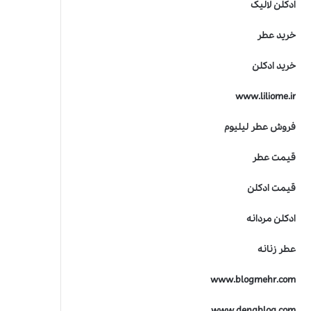
ادکلن لالیک
خرید عطر
خرید ادکلن
www.liliome.ir
فروش عطر لیلیوم
قیمت عطر
قیمت ادکلن
ادکلن مردانه
عطر زنانه
www.blogmehr.com
www.denablog.com