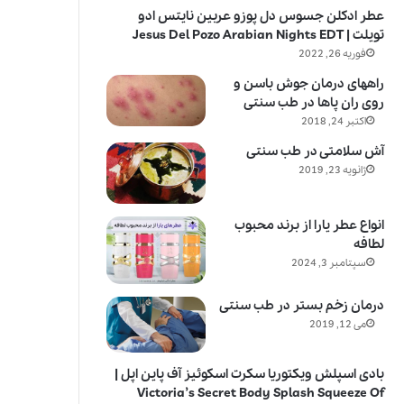
عطر ادکلن جسوس دل پوزو عربین نایتس ادو
تویلت | Jesus Del Pozo Arabian Nights EDT
فوریه 26, 2022
راههای درمان جوش باسن و
روی ران پاها در طب سنتی
اکتبر 24, 2018
آش سلامتی در طب سنتی
ژانویه 23, 2019
انواع عطر یارا از برند محبوب
لطافه
سپتامبر 3, 2024
درمان زخم بستر در طب سنتی
می 12, 2019
بادی اسپلش ویکتوریا سکرت اسکوئیز آف پاین اپل |
Victoria’s Secret Body Splash Squeeze Of