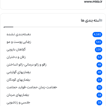
www.misiz.ir
دسته بندی ها
دسته‌بندی نشده
4,161
زیبایی پوست و مو
541
گیاهان دارویی
120
زنان و دختران
54
زالو و زالو درمانی-زالو انداختن
49
بیماریهای گوارشی
49
بیماریهای کودکان
24
حجامت-زمان حجامت-فواید حجامت
20
بیماریهای مردان
18
جنسی و زناشویی
18