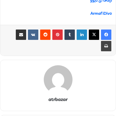
آرماف آی دیوو
Armaf iDivo
لینکدین
‫تامبلر
‫پین‌ترست
‫رددیت
‫VKontakte
اشتراک گذاری از طریق ایمیل
چاپ
atrbazar