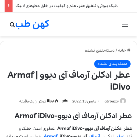
لالیک بیوتی: تلفیق هنر، علم و کیفیت در خلق عطرهای لالیک
کهن طب
منو
جستج
خانه
/
دسته‌بندی نشده
دسته‌بندی نشده
عطر ادکلن آرماف آی دیوو | Armaf
iDivo
atrbazar
مارس 13, 2022
0
69
کمتر از یک دقیقه
عطر ادکلن آرماف آی دیوو-Armaf iDivo
عطر ادکلن آرماف آی دیوو-Armaf iDivo
عطری است خنک و
تند.
عطر
ادکلن
آرماف
آی دیوو-
iDivo
Armaf
عطری است مردانه