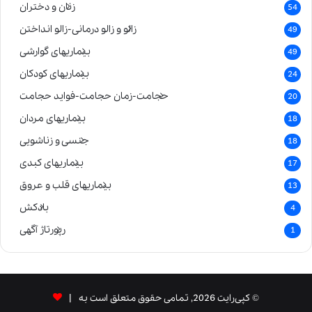
زنان و دختران
54
زالو و زالو درمانی-زالو انداختن
49
بیماریهای گوارشی
49
بیماریهای کودکان
24
حجامت-زمان حجامت-فواید حجامت
20
بیماریهای مردان
18
جنسی و زناشویی
18
بیماریهای کبدی
17
بیماریهای قلب و عروق
13
بادکش
4
رپورتاژ آگهی
1
© کپی‌رایت 2026, تمامی حقوق متعلق است به |