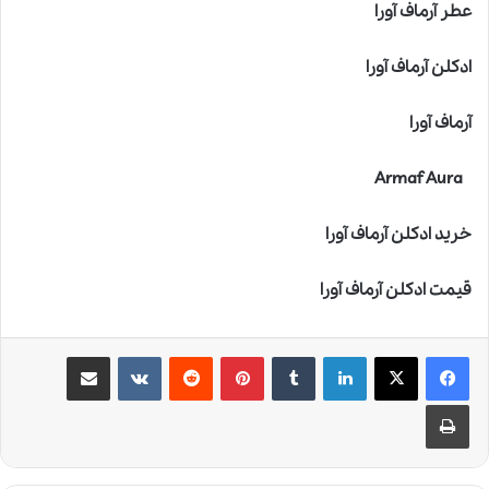
عطر آرماف آورا
ادکلن آرماف آورا
آرماف آورا
Armaf Aura
خرید ادکلن آرماف آورا
قیمت ادکلن آرماف آورا
لینکدین
‫تامبلر
‫پین‌ترست
‫رددیت
‫VKontakte
اشتراک گذاری از طریق ایمیل
چاپ