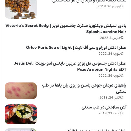
سنگ کیسه صفرا و درمان آن در طب سنتی
جولای 20, 2018
بادی اسپلش ویکتوریا سکرت جاسمین نویر | Victoria’s Secret Body
Splash Jasmine Noir
مارس 6, 2022
عطر ادکلن اورلوو سی آف لایت | Orlov Paris Sea of Light
فوریه 24, 2022
عطر ادکلن جسوس دل پوزو عربین نایتس ادو تویلت | Jesus Del
Pozo Arabian Nights EDT
فوریه 26, 2022
راههای درمان جوش باسن و روی ران پاها در طب
سنتی
اکتبر 24, 2018
آش سلامتی در طب سنتی
ژانویه 23, 2019