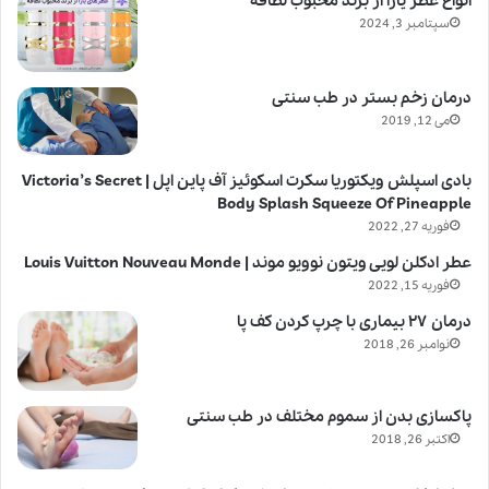
انواع عطر یارا از برند محبوب لطافه
سپتامبر 3, 2024
درمان زخم بستر در طب سنتی
می 12, 2019
بادی اسپلش ویکتوریا سکرت اسکوئیز آف پاین اپل | Victoria’s Secret
Body Splash Squeeze Of Pineapple
فوریه 27, 2022
عطر ادکلن لویی ویتون نوویو موند | Louis Vuitton Nouveau Monde
فوریه 15, 2022
درمان ۲۷ بیماری با چرپ کردن کف پا
نوامبر 26, 2018
پاکسازی بدن از سموم مختلف در طب سنتی
اکتبر 26, 2018