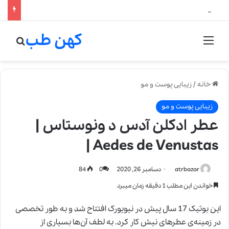
لالیک بیوتی: تلفیق هنر، علم و کیفیت در خلق عطرهای لالیک
کهن طب
منو
جستج
خانه
/
زیبایی پوست و مو
زیبایی پوست و مو
عطر ادکلن آدس د ونوستاس |
Aedes de Venustas |
atrbazar
دسامبر 26, 2020
0
84
خواندن این مطلب 1 دقیقه زمان میبرد
این بوتیک 17 سال پیش در نیویورک افتتاح شد و به طور تخصصی
در زمینه‌ی عطرهای نیش کار ‌کرد. به لطف آن‌ها بسیاری از