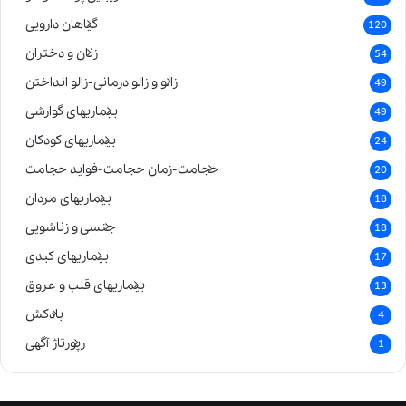
گیاهان دارویی
120
زنان و دختران
54
زالو و زالو درمانی-زالو انداختن
49
بیماریهای گوارشی
49
بیماریهای کودکان
24
حجامت-زمان حجامت-فواید حجامت
20
بیماریهای مردان
18
جنسی و زناشویی
18
بیماریهای کبدی
17
بیماریهای قلب و عروق
13
بادکش
4
رپورتاژ آگهی
1