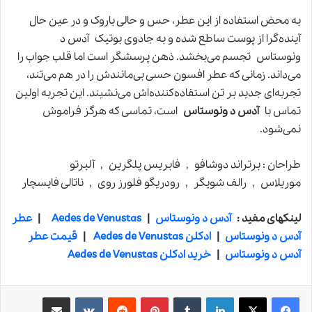
به محض استفاده از این عطر، حس و حالی باروک و در عین حال
آینده‌گرا از پوست ساطع شده و به جادوی بوتیک آدس د
ونوستاس تجسم می‌بخشد. ذهن پرسشگر است اما قلب جواب را
می‌داند. زمانی که عطر افسون حسی بی‌مانندش را در هم می‌تند،
تجربه‌ای جدید بر تن استفاده‌کننده‌اش می‌نشیند. این تجربه اولین
تماس با
آدس د ونوستاس
است، تماسی که هرگز فراموش
نمی‌شود.
طراحان : برتراند دوشافو , فابریس پلگرین , آلبرتو
موریلاس , رالف شویگر , رودریگو فلورز روی , ناتالی فایسچار
لینکهای مفید :
آدس د ونوستاس
|
Aedes de Venustas
|
عطر
آدس د ونوستاس
|
ادکلن Aedes de Venustas
|
قیمت عطر
آدس د ونوستاس
|
خرید ادکلن Aedes de Venustas
لینکدین
‫تامبلر
‫پین‌ترست
‫رددیت
‫VKontakte
اشتراک گذاری از طریق ایمیل