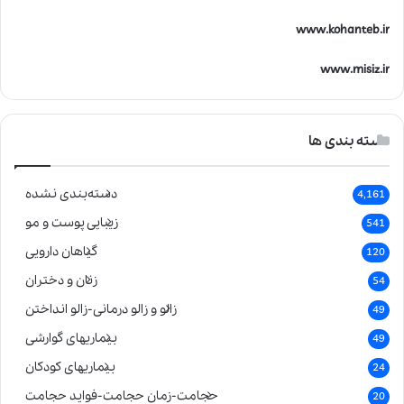
www.kohanteb.ir
www.misiz.ir
دسته بندی ها
دسته‌بندی نشده
4,161
زیبایی پوست و مو
541
گیاهان دارویی
120
زنان و دختران
54
زالو و زالو درمانی-زالو انداختن
49
بیماریهای گوارشی
49
بیماریهای کودکان
24
حجامت-زمان حجامت-فواید حجامت
20