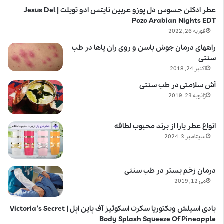
عطر ادکلن جسوس دل پوزو عربین نایتس ادو تویلت | Jesus Del
Pozo Arabian Nights EDT
فوریه 26, 2022
راههای درمان جوش باسن و روی ران پاها در طب
سنتی
اکتبر 24, 2018
آش سلامتی در طب سنتی
ژانویه 23, 2019
انواع عطر یارا از برند محبوب لطافه
سپتامبر 3, 2024
درمان زخم بستر در طب سنتی
می 12, 2019
بادی اسپلش ویکتوریا سکرت اسکوئیز آف پاین اپل | Victoria’s Secret
Body Splash Squeeze Of Pineapple