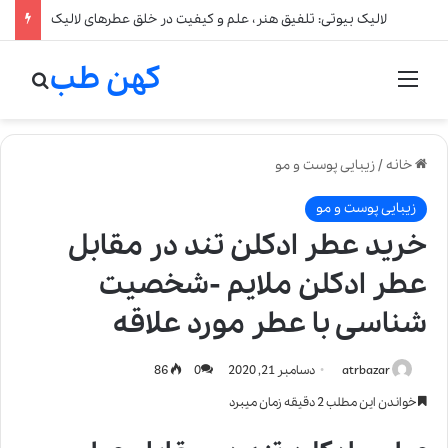
لالیک بیوتی: تلفیق هنر، علم و کیفیت در خلق عطرهای لالیک
کهن طب
منو
جستج
خانه
/
زیبایی پوست و مو
زیبایی پوست و مو
خرید عطر ادکلن تند در مقابل
عطر ادکلن ملایم -شخصیت
شناسی با عطر مورد علاقه
atrbazar
دسامبر 21, 2020
0
86
خواندن این مطلب 2 دقیقه زمان میبرد