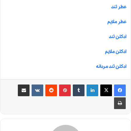
عطر تند
عطر ملایم
ادکلن تند
ادکلن ملایم
ادکلن تند مردانه
لینکدین
‫تامبلر
‫پین‌ترست
‫رددیت
‫VKontakte
اشتراک گذاری از طریق ایمیل
چاپ