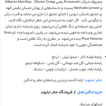
معروف شرکت Firmenchi یعنی Alberto Morillas Olivier Cresp
و Nethalie Lorson رسیده و با نمادهایی از یونان باستان نقش الهه
ی عشق باستان، اروس ( خدای عشق ) را بازی می نماید و قدرت زنان
را بازگو می کند
.
اگر خوب به شیشه‌ی این عطر ایتالیایی نگاه کنید،
خیلی زود شیفته‌ی رنگ طلایی آن می‌شوید. روی شیشه، نام و نشان
تجاری ورساچه به‌خوبی دیده می‌شود. در پایین نام ورساچه، نام Eros
Pour Femme دیده می‌شود. در بطری به رنگ طلایی است و
هماهنگی خوبی با خود شیشه ایجاد کرده است.
رایحه اولیه: انار – لیمو ترش – ترنج
رایحه میانی: گل صد تومانی – گل یاس – شکوفه لیمو
رایحه پایه: چوب صندل – ترکیبات چوبی – مشک
عطر لیلیوم
ارایه کننده برترین برندهای عطر و ادکلن
خرید ادکلن اصل
از فروشگاه عطر لیلیوم
لینکهای مرتبط: