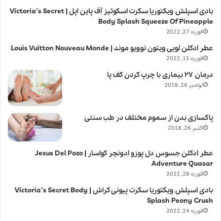
بادی اسپلش ویکتوریا سکرت اسکوئیز آف پاین اپل | Victoria’s Secret
Body Splash Squeeze Of Pineapple
فوریه 27, 2022
عطر ادکلن لویی ویتون نوویو موند | Louis Vuitton Nouveau Monde
فوریه 15, 2022
درمان ۲۷ بیماری با چرپ کردن کف پا
نوامبر 26, 2018
پاکسازی بدن از سموم مختلف در طب سنتی
اکتبر 26, 2018
عطر ادکلن جسوس دل پوزو ادونچر کواسار | Jesus Del Pozo
Adventure Quasar
فوریه 28, 2022
بادی اسپلش ویکتوریا سکرت پیونی کراش | Victoria’s Secret Body
Splash Peony Crush
فوریه 24, 2022