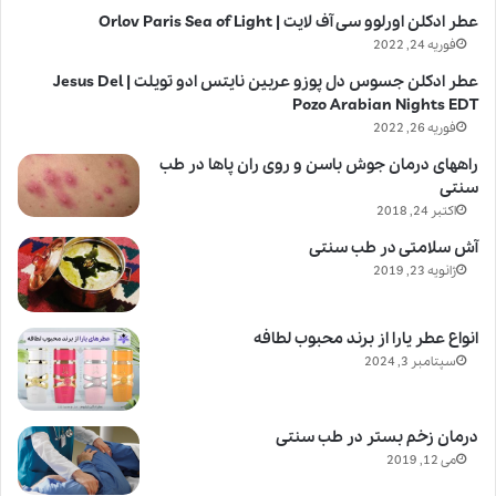
عطر ادکلن اورلوو سی آف لایت | Orlov Paris Sea of Light
فوریه 24, 2022
عطر ادکلن جسوس دل پوزو عربین نایتس ادو تویلت | Jesus Del
Pozo Arabian Nights EDT
فوریه 26, 2022
راههای درمان جوش باسن و روی ران پاها در طب
سنتی
اکتبر 24, 2018
آش سلامتی در طب سنتی
ژانویه 23, 2019
انواع عطر یارا از برند محبوب لطافه
سپتامبر 3, 2024
درمان زخم بستر در طب سنتی
می 12, 2019