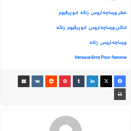
عطر ورساچه اروس زنانه ادو پرفیوم
ادکلن ورساچه اروس
ادو پرفیوم زنانه
ورساچه اروس زنانه
Versace Eros Pour Femme
لینکدین
‫تامبلر
‫پین‌ترست
‫رددیت
‫VKontakte
اشتراک گذاری از طریق ایمیل
چاپ