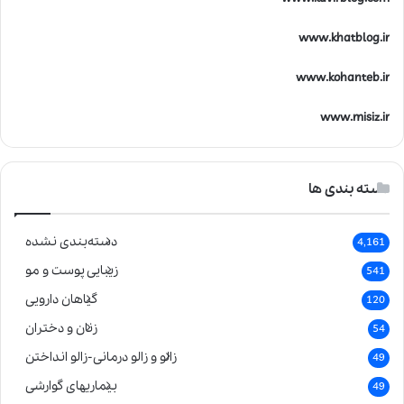
www.khatblog.ir
www.kohanteb.ir
www.misiz.ir
دسته بندی ها
دسته‌بندی نشده
4,161
زیبایی پوست و مو
541
گیاهان دارویی
120
زنان و دختران
54
زالو و زالو درمانی-زالو انداختن
49
بیماریهای گوارشی
49