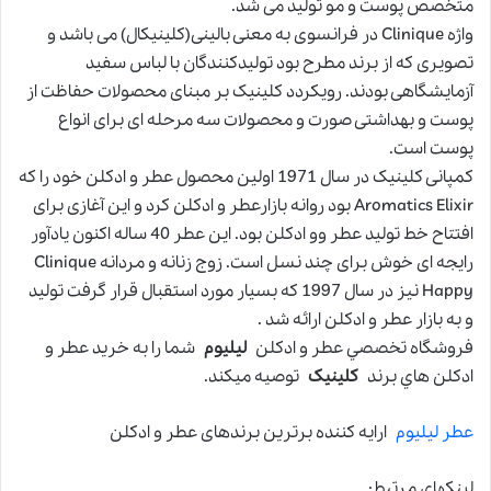
متخصص پوست و مو تولید می شد.
واژه Clinique در فرانسوی به معنی بالینی(کلینیکال) می باشد و
تصویری که از برند مطرح بود تولیدکنندگان با لباس سفید
آزمایشگاهی بودند. رویکردد کلینیک بر مبنای محصولات حفاظت از
پوست و بهداشتی صورت و محصولات سه مرحله ای برای انواع
پوست است.
کمپانی کلینیک در سال 1971 اولین محصول عطر و ادکلن خود را که
Aromatics Elixir بود روانه بازارعطر و ادکلن کرد و این آغازی برای
افتتاح خط تولید عطر وو ادکلن بود. این عطر 40 ساله اکنون یادآور
رایجه ای خوش برای چند نسل است. زوج زنانه و مردانه Clinique
Happy نیز در سال 1997 که بسیار مورد استقبال قرار گرفت تولید
و به بازار عطر و ادکلن ارائه شد .
فروشگاه تخصصي عطر و ادكلن
لیلیوم
شما را به خريد عطر و
ادكلن هاي برند
کلینیک
توصيه ميكند.
عطر لیلیوم
ارایه کننده برترین برندهای عطر و ادکلن
لینکهای مرتبط: