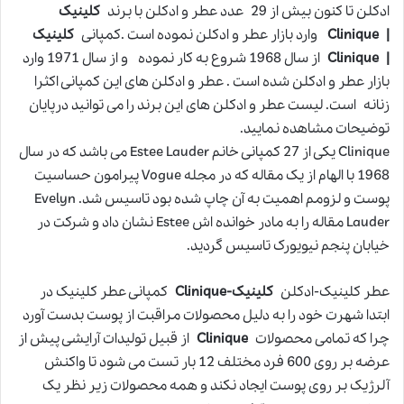
ادکلن تا کنون بیش از 29 عدد عطر و ادکلن با برند
کلینیک
| Clinique
وارد بازار عطر و ادکلن نموده است .کمپانی
کلینیک
| Clinique
از سال 1968 شروع به کار نموده و از سال 1971 وارد
بازار عطر و ادکلن شده است . عطر و ادکلن های این کمپانی اکثرا
زنانه است. لیست عطر و ادکلن های این برند را می توانید درپایان
توضیحات مشاهده نمایید.
Clinique یکی از 27 کمپانی خانم Estee Lauder می باشد که در سال
1968 با الهام از یک مقاله که در مجله Vogue پیرامون حساسیت
پوست و لزومم اهمیت به آن چاپ شده بود تاسیس شد. Evelyn
Lauder مقاله را به مادر خوانده اش Estee نشان داد و شرکت در
خیابان پنجم نیویورک تاسیس گردید.
عطر کلینیک-ادکلن
کلینیک-Clinique
کمپانی عطر کلینیک در
ابتدا شهرت خود را به دلیل محصولات مراقبت از پوست بدست آورد
چرا که تمامی محصولات
Clinique
از قبیل تولیدات آرایشی پیش از
عرضه بر روی 600 فرد مختلف 12 بار تست می شود تا واکنش
آلرژیک بر روی پوست ایجاد نکند و همه محصولات زیر نظر یک