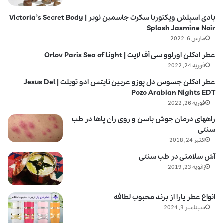
بادی اسپلش ویکتوریا سکرت جاسمین نویر | Victoria’s Secret Body
Splash Jasmine Noir
مارس 6, 2022
عطر ادکلن اورلوو سی آف لایت | Orlov Paris Sea of Light
فوریه 24, 2022
عطر ادکلن جسوس دل پوزو عربین نایتس ادو تویلت | Jesus Del
Pozo Arabian Nights EDT
فوریه 26, 2022
راههای درمان جوش باسن و روی ران پاها در طب
سنتی
اکتبر 24, 2018
آش سلامتی در طب سنتی
ژانویه 23, 2019
انواع عطر یارا از برند محبوب لطافه
سپتامبر 3, 2024