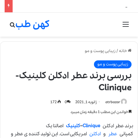
لالیک بیوتی: تلفیق هنر، علم و کیفیت در خلق عطرهای لالیک
کهن طب
منو
جستج
خانه
/
زیبایی پوست و مو
زیبایی پوست و مو
بررسی برند عطر ادکلن کلینیک-
Clinique
atrbazar
ژانویه 1, 2021
0
172
خواندن این مطلب 1 دقیقه زمان میبرد
برند عطر ادکلن
Clinique
–
کلینیک
اصالتا یک
کمپانی
عطر
و
ادکلن
امریکایی است. این تولید کننده ی عطر و