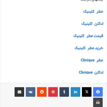
عطر کلینیک
ادکلن کلینیک
قیمت عطر کلینیک
خرید عطر کلینیک
عطر Clinique
ادکلن Clinique
لینکدین
‫تامبلر
‫پین‌ترست
‫رددیت
‫VKontakte
اشتراک گذاری از طریق ایمیل
چاپ