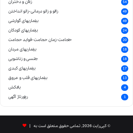
زنان و دختران
54
زالو و زالو درمانی-زالو انداختن
49
بیماریهای گوارشی
49
بیماریهای کودکان
24
حجامت-زمان حجامت-فواید حجامت
20
بیماریهای مردان
18
جنسی و زناشویی
18
بیماریهای کبدی
17
بیماریهای قلب و عروق
13
بادکش
4
رپورتاژ آگهی
1
© کپی‌رایت 2026, تمامی حقوق متعلق است به |