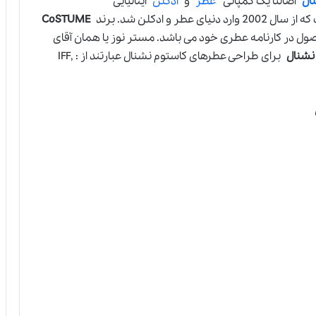
ال
اصالتا یک کمپانی
عطر
و
ادکلن
ایتالیایی
طر و ادکلن شد. برند
CoSTUME
 زمانی 2002 تا 2013 دارای 11 محصول در کارنامه عطری خود می باشد. مستر نوز يا همان آقای
نشنال
برای طراحی عطرهای کاستوم نشنال عبارتند از : IFF,