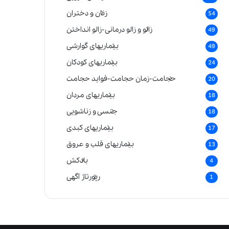
زنان و دختران
54
زالو و زالو درمانی-زالو انداختن
49
بیماریهای گوارشی
49
بیماریهای کودکان
24
حجامت-زمان حجامت-فواید حجامت
20
بیماریهای مردان
18
جنسی و زناشویی
18
بیماریهای کبدی
17
بیماریهای قلب و عروق
13
بادکش
4
رپورتاژ آگهی
1