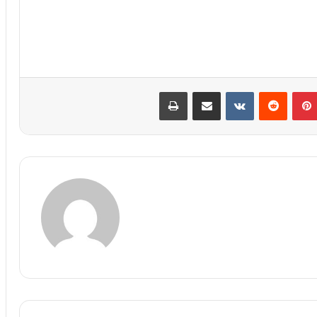
پین‌ترست
‫رددیت
‫VKontakte
اشتراک گذاری از طریق ایمیل
چاپ