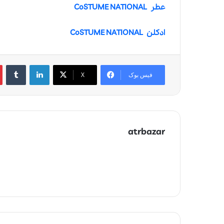
عطر CoSTUME NATIONAL
ادکلن CoSTUME NATIONAL
لینکدین
‫تامبلر
‫
فیس بوک
X
atrbazar