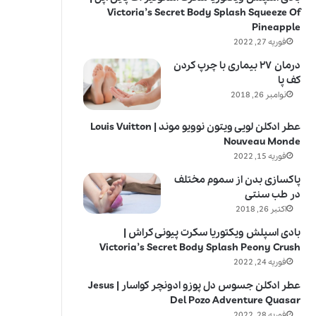
Victoria’s Secret Body Splash Squeeze Of
Pineapple
فوریه 27, 2022
درمان ۲۷ بیماری با چرپ کردن
کف پا
نوامبر 26, 2018
عطر ادکلن لویی ویتون نوویو موند | Louis Vuitton
Nouveau Monde
فوریه 15, 2022
پاکسازی بدن از سموم مختلف
در طب سنتی
اکتبر 26, 2018
بادی اسپلش ویکتوریا سکرت پیونی کراش |
Victoria’s Secret Body Splash Peony Crush
فوریه 24, 2022
عطر ادکلن جسوس دل پوزو ادونچر کواسار | Jesus
Del Pozo Adventure Quasar
فوریه 28, 2022