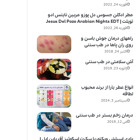
فوریه 24, 2022
عطر ادکلن جسوس دل پوزو عربین نایتس ادو
تویلت | Jesus Del Pozo Arabian Nights EDT
فوریه 26, 2022
راههای درمان جوش باسن و
روی ران پاها در طب سنتی
اکتبر 24, 2018
آش سلامتی در طب سنتی
ژانویه 23, 2019
انواع عطر یارا از برند محبوب
لطافه
سپتامبر 3, 2024
درمان زخم بستر در طب سنتی
می 12, 2019
بادی اسپلش ویکتوریا سکرت اسکوئیز آف پاین اپل |