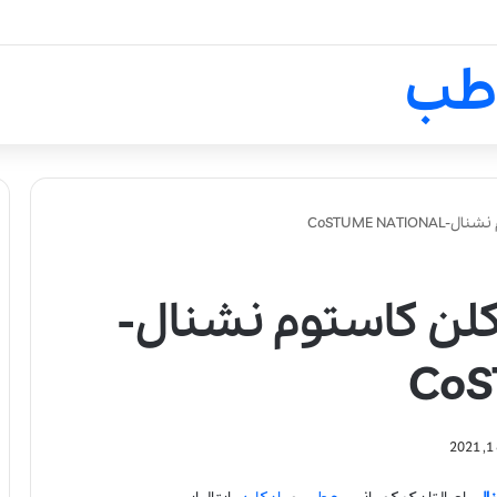
لالیک بیوتی: تلفیق هنر، علم و ک
طب
CoSTUME NA
کلن کاستوم نشنال-
CoS
2