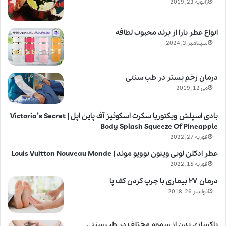
ژانویه 23, 2019
انواع عطر یارا از برند محبوب لطافه
سپتامبر 3, 2024
درمان زخم بستر در طب سنتی
می 12, 2019
بادی اسپلش ویکتوریا سکرت اسکوئیز آف پاین اپل | Victoria’s Secret
Body Splash Squeeze Of Pineapple
فوریه 27, 2022
عطر ادکلن لویی ویتون نوویو موند | Louis Vuitton Nouveau Monde
فوریه 15, 2022
درمان ۲۷ بیماری با چرپ کردن کف پا
نوامبر 26, 2018
پاکسازی بدن از سموم مختلف در طب سنتی