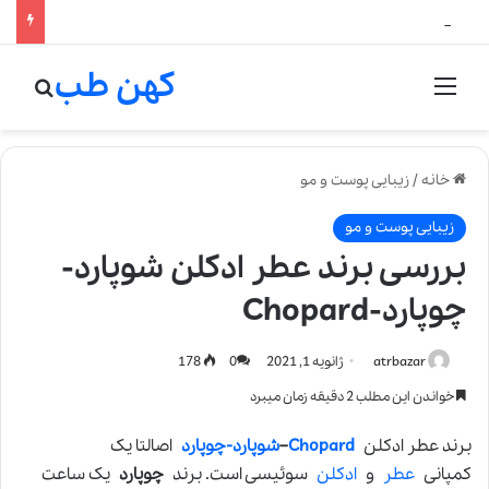
لالیک بیوتی: تلفیق هنر، علم و کیفیت در خلق عطرهای لالیک
کهن طب
منو
جستج
خانه
/
زیبایی پوست و مو
زیبایی پوست و مو
بررسی برند عطر ادکلن شوپارد-
چوپارد-Chopard
atrbazar
ژانویه 1, 2021
0
178
خواندن این مطلب 2 دقیقه زمان میبرد
برند عطر ادکلن
Chopard
–
شوپارد-چوپارد
اصالتا یک
کمپانی
عطر
و
ادکلن
سوئیسی است. برند
چوپارد
يک ساعت