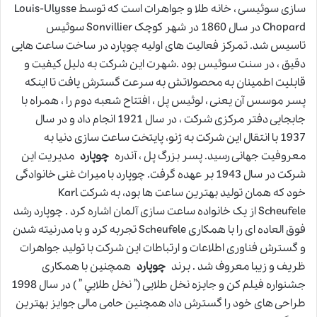
سازی سوئيسی ، خانه طلا و جواهرات است که توسط Louis-Ulysse
Chopard در سال 1860 در شهر کوچک Sonvillier سوئيس
تاسيس شد. تمرکز فعاليت های اوليه چوپارد در ساخت ساعت هایی
دقيق ، در سنت سوئيس بود .شهرت اين شرکت به دلیل کيفيت و
قابلیت اطمينان به محصولاتش به سرعت گسترش يافت تا اینکه
پسر موسس آن یعنی ، لوئيس پل ، افتتاح شعبه دوم را ، همراه با
جابجايی دفتر مرکزی شرکت ، در سال 1921 انجام داد و در سال
1937 با انتقال اين شرکت به ژنو، پايتخت ساعت سازی دنيا به
معروفيت جهانی رسيد. پسر بزرگ پل ، آندره
چوپارد
مدیریت اين
شرکت در سال 1943 بر عهده گرفت. چوپارد با ميراث غنی خانوادگی
خود که همان توليد بهترين ساعت ها بود، به شرکت Karl
Scheufele از يک خانواده ساعت سازی آلمان اشاره کرد . چوپارد رشد
فوق العاده ای را با همکاری Scheufele تجربه کرد و با مدرنيته شدن
و گسترش فناوری اطلاعات و ارتباطات اين شرکت با توليد جواهرات
ظريف و زيبا معروف شد . برند
چوپارد
همچنين با همکاری
جشنواره فيلم کن و جايزه نخل طلايی (” نخل طلايي ” ) در سال 1998
طراحی های خود را گسترش داد همچنین حامی مالی جوايز بهترين