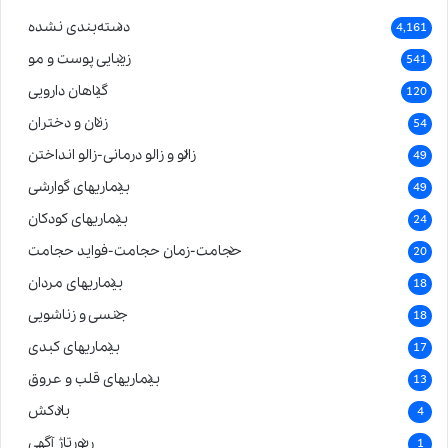
دسته‌بندی نشده
4,161
زیبایی پوست و مو
541
گیاهان دارویی
120
زنان و دختران
54
زالو و زالو درمانی-زالو انداختن
49
بیماریهای گوارشی
49
بیماریهای کودکان
24
حجامت-زمان حجامت-فواید حجامت
20
بیماریهای مردان
18
جنسی و زناشویی
18
بیماریهای کبدی
17
بیماریهای قلب و عروق
13
بادکش
4
رپورتاژ آگهی
1