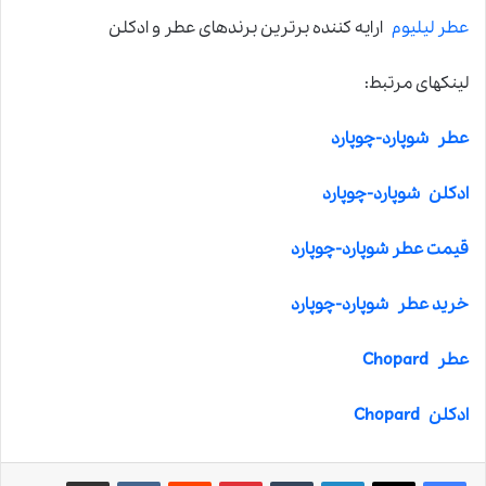
عطر لیلیوم
ارایه کننده برترین برندهای عطر و ادکلن
لینکهای مرتبط:
عطر شوپارد-چوپارد
ادکلن شوپارد-چوپارد
قیمت عطر شوپارد-چوپارد
خرید عطر شوپارد-چوپارد
عطر Chopard
ادکلن Chopard
لینکدین
‫تامبلر
‫پین‌ترست
‫رددیت
‫VKontakte
اشتراک گذاری از طریق ایمیل