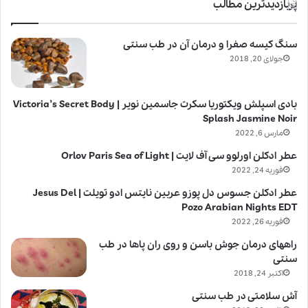
پربازدیدترین مطالب
سنگ کیسه صفرا و درمان آن در طب سنتی
جولای 20, 2018
بادی اسپلش ویکتوریا سکرت جاسمین نویر | Victoria’s Secret Body
Splash Jasmine Noir
مارس 6, 2022
عطر ادکلن اورلوو سی آف لایت | Orlov Paris Sea of Light
فوریه 24, 2022
عطر ادکلن جسوس دل پوزو عربین نایتس ادو تویلت | Jesus Del
Pozo Arabian Nights EDT
فوریه 26, 2022
راههای درمان جوش باسن و روی ران پاها در طب
سنتی
اکتبر 24, 2018
آش سلامتی در طب سنتی