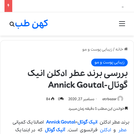
لالیک بیوتی: تلفیق هنر، علم و کیفیت در خلق عطرهای لالیک
کهن طب
منو
جستج
خانه
/
زیبایی پوست و مو
زیبایی پوست و مو
بررسی برند عطر ادکلن انیک
گوتال-Annick Goutal
atrbazar
دسامبر 27, 2020
0
84
خواندن این مطلب 1 دقیقه زمان میبرد
برند عطر ادکلن
انیک گوتال
–
Annick Goutal
اصالتا یک کمپانی
عطر
و
ادکلن
فرانسوی است.
آنیک گوتال
که در ابتدا یک