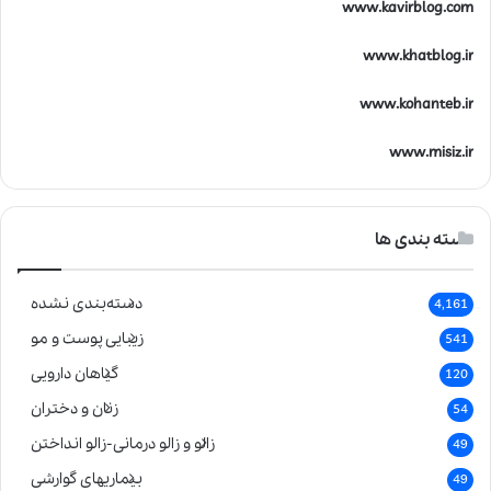
www.kavirblog.com
www.khatblog.ir
www.kohanteb.ir
www.misiz.ir
دسته بندی ها
دسته‌بندی نشده
4,161
زیبایی پوست و مو
541
گیاهان دارویی
120
زنان و دختران
54
زالو و زالو درمانی-زالو انداختن
49
بیماریهای گوارشی
49