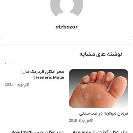
atrbazar
نوشته های مشابه
عطر ادکلن فردریک مال |
Frederic Malle |
ژانویه 4, 2021
درمان میخچه در طب سنتی
فوریه 8, 2019
عطر ادکلن آکوا دی پارما-Acqua
عطر ادکلن بویس 1920 | Bois