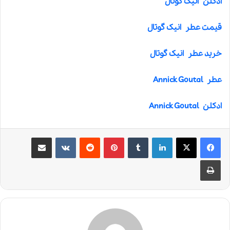
ادکلن انیک گوتال
قیمت عطر انیک گوتال
خرید عطر انیک گوتال
عطر Annick Goutal
ادکلن Annick Goutal
لینکدین
‫تامبلر
‫پین‌ترست
‫رددیت
‫VKontakte
اشتراک گذاری از طریق ایمیل
چاپ