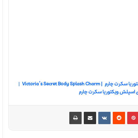
توریا سکرت چارم
| Victoria’s Secret Body Splash Charm
|
ی اسپلش ویکتوریا سکرت چارم
پین‌ترست
‫رددیت
‫VKontakte
اشتراک گذاری از طریق ایمیل
چاپ