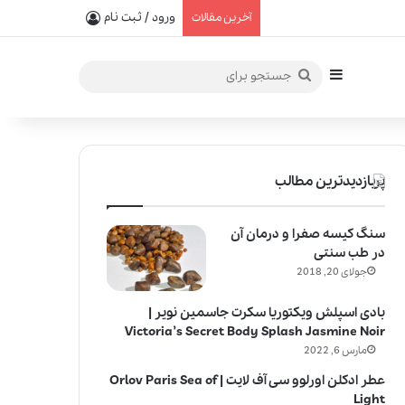
یفیت در خلق عطرهای لالیک
ورود / ثبت نام
آخرین مقالات
سایدبار
جستجو
برای
پربازدیدترین مطالب
سنگ کیسه صفرا و درمان آن
در طب سنتی
جولای 20, 2018
بادی اسپلش ویکتوریا سکرت جاسمین نویر |
Victoria’s Secret Body Splash Jasmine Noir
مارس 6, 2022
عطر ادکلن اورلوو سی آف لایت | Orlov Paris Sea of
Light