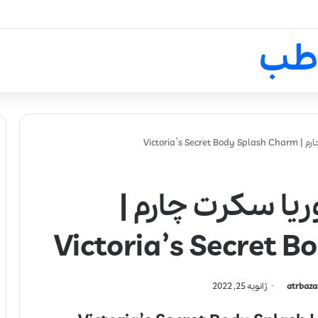
لالیک بیوتی: تلفیق هنر، علم و ک
طب
Victoria’
یا سکرت چارم |
Victoria’s Secret 
atrbaza
ژانویه 25, 2022