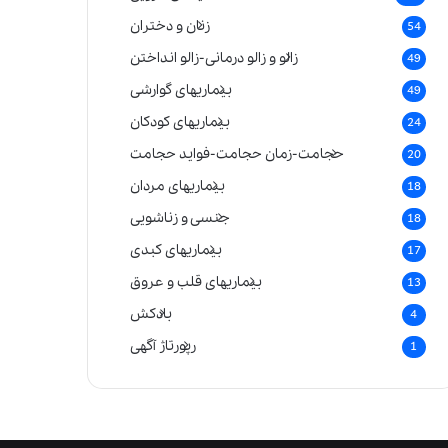
زنان و دختران
54
زالو و زالو درمانی-زالو انداختن
49
بیماریهای گوارشی
49
بیماریهای کودکان
24
حجامت-زمان حجامت-فواید حجامت
20
بیماریهای مردان
18
جنسی و زناشویی
18
بیماریهای کبدی
17
بیماریهای قلب و عروق
13
بادکش
4
رپورتاژ آگهی
1