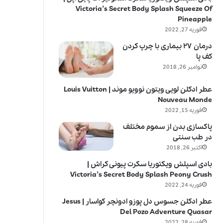
Victoria’s Secret Body Splash Squeeze Of
Pineapple
فوریه 27, 2022
درمان ۲۷ بیماری با چرپ کردن
کف پا
نوامبر 26, 2018
عطر ادکلن لویی ویتون نوویو موند | Louis Vuitton
Nouveau Monde
فوریه 15, 2022
پاکسازی بدن از سموم مختلف
در طب سنتی
اکتبر 26, 2018
بادی اسپلش ویکتوریا سکرت پیونی کراش |
Victoria’s Secret Body Splash Peony Crush
فوریه 24, 2022
عطر ادکلن جسوس دل پوزو ادونچر کواسار | Jesus
Del Pozo Adventure Quasar
فوریه 28, 2022