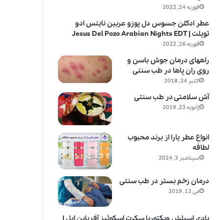
فوریه 24, 2022
عطر ادکلن جسوس دل پوزو عربین نایتس ادو
تویلت | Jesus Del Pozo Arabian Nights EDT
فوریه 26, 2022
راههای درمان جوش باسن و
روی ران پاها در طب سنتی
اکتبر 24, 2018
آش سلامتی در طب سنتی
ژانویه 23, 2019
انواع عطر یارا از برند محبوب
لطافه
سپتامبر 3, 2024
درمان زخم بستر در طب سنتی
می 12, 2019
بادی اسپلش ویکتوریا سکرت اسکوئیز آف پاین اپل |