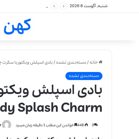
شنبه, آگوست 8 2026
کهن 
خانه
/
دسته‌بندی نشده
/
بادی اسپلش ویکتوریا سکرت چارم | s Secret Body Splash Charm
دسته‌بندی نشده
بادی اسپلش ویکتور
Body Splash Charm
0
448
خواندن این مطلب 1 دقیقه زمان میبرد
r