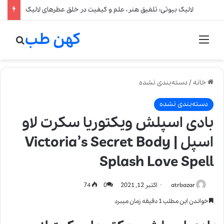
لالیک بیوتی: تلفیق هنر، علم و کیفیت در خلق عطرهای لالیک
کهن طب
منو
جستج
خانه
/
دسته‌بندی نشده
دسته‌بندی نشده
بادی اسپلش ویکتوریا سکرت لاو
اسپل | Victoria’s Secret Body
Splash Love Spell
atrbazar
اکتبر 12, 2021
0
74
خواندن این مطلب 1 دقیقه زمان میبرد