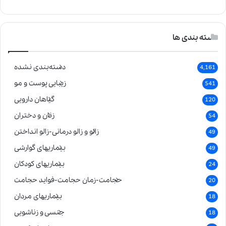
دسته بندی ها
دسته‌بندی نشده
4,161
زیبایی پوست و مو
541
گیاهان دارویی
120
زنان و دختران
54
زالو و زالو درمانی-زالو انداختن
49
بیماریهای گوارشی
49
بیماریهای کودکان
24
حجامت-زمان حجامت-فواید حجامت
20
بیماریهای مردان
18
جنسی و زناشویی
18