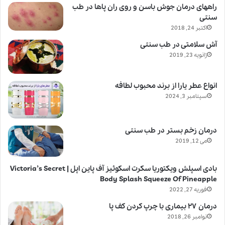
راههای درمان جوش باسن و روی ران پاها در طب
سنتی
اکتبر 24, 2018
آش سلامتی در طب سنتی
ژانویه 23, 2019
انواع عطر یارا از برند محبوب لطافه
سپتامبر 3, 2024
درمان زخم بستر در طب سنتی
می 12, 2019
بادی اسپلش ویکتوریا سکرت اسکوئیز آف پاین اپل | Victoria’s Secret
Body Splash Squeeze Of Pineapple
فوریه 27, 2022
درمان ۲۷ بیماری با چرپ کردن کف پا
نوامبر 26, 2018