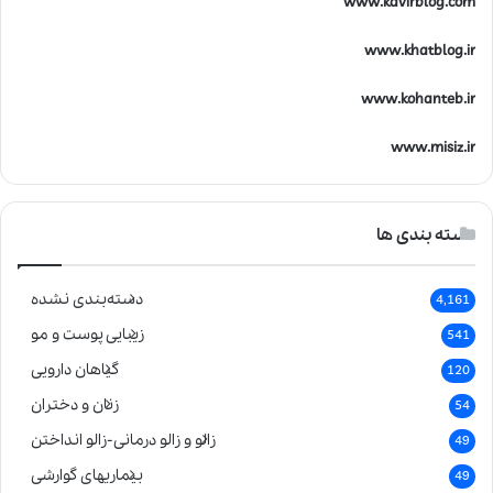
www.kavirblog.com
www.khatblog.ir
www.kohanteb.ir
www.misiz.ir
دسته بندی ها
دسته‌بندی نشده
4,161
زیبایی پوست و مو
541
گیاهان دارویی
120
زنان و دختران
54
زالو و زالو درمانی-زالو انداختن
49
بیماریهای گوارشی
49