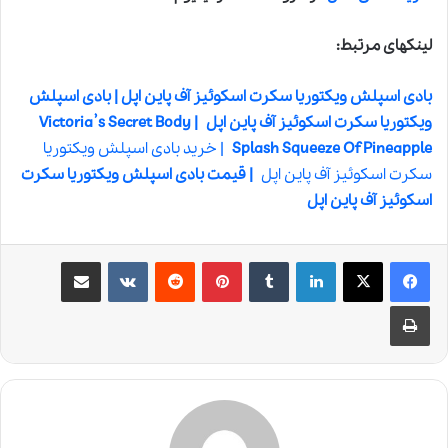
لینکهای مرتبط:
بادی اسپلش ویکتوریا سکرت اسکوئیز آف پاین اپل | بادی اسپلش
ویکتوریا سکرت اسکوئیز آف پاین اپل
| Victoria’s Secret Body
Splash Squeeze Of Pineapple
| خرید بادی اسپلش ویکتوریا
سکرت اسکوئیز آف پاین اپل
| قیمت بادی اسپلش ویکتوریا سکرت
اسکوئیز آف پاین اپل
لینکدین
‫تامبلر
‫پین‌ترست
‫رددیت
‫VKontakte
اشتراک گذاری از طریق ایمیل
چاپ