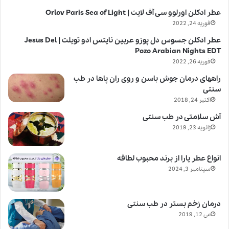
عطر ادکلن اورلوو سی آف لایت | Orlov Paris Sea of Light
فوریه 24, 2022
عطر ادکلن جسوس دل پوزو عربین نایتس ادو تویلت | Jesus Del
Pozo Arabian Nights EDT
فوریه 26, 2022
راههای درمان جوش باسن و روی ران پاها در طب
سنتی
اکتبر 24, 2018
آش سلامتی در طب سنتی
ژانویه 23, 2019
انواع عطر یارا از برند محبوب لطافه
سپتامبر 3, 2024
درمان زخم بستر در طب سنتی
می 12, 2019