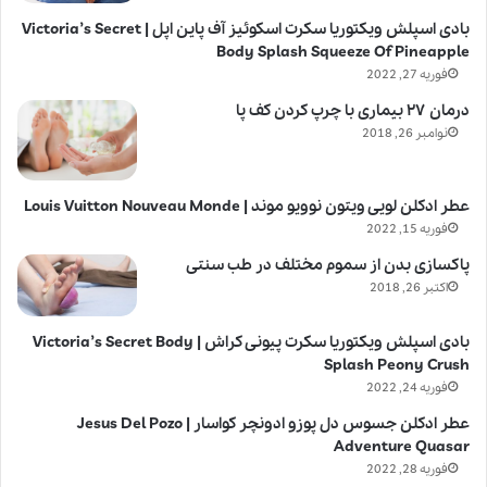
بادی اسپلش ویکتوریا سکرت اسکوئیز آف پاین اپل | Victoria’s Secret
Body Splash Squeeze Of Pineapple
فوریه 27, 2022
درمان ۲۷ بیماری با چرپ کردن کف پا
نوامبر 26, 2018
عطر ادکلن لویی ویتون نوویو موند | Louis Vuitton Nouveau Monde
فوریه 15, 2022
پاکسازی بدن از سموم مختلف در طب سنتی
اکتبر 26, 2018
بادی اسپلش ویکتوریا سکرت پیونی کراش | Victoria’s Secret Body
Splash Peony Crush
فوریه 24, 2022
عطر ادکلن جسوس دل پوزو ادونچر کواسار | Jesus Del Pozo
Adventure Quasar
فوریه 28, 2022