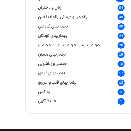
زنان و دختران
54
زالو و زالو درمانی-زالو انداختن
49
بیماریهای گوارشی
49
بیماریهای کودکان
24
حجامت-زمان حجامت-فواید حجامت
20
بیماریهای مردان
18
جنسی و زناشویی
18
بیماریهای کبدی
17
بیماریهای قلب و عروق
13
بادکش
4
رپورتاژ آگهی
1