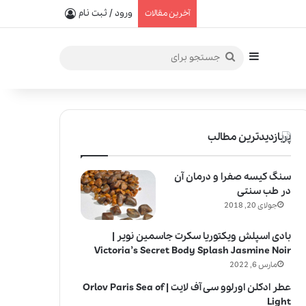
یفیت در خلق عطرهای لالیک
ورود / ثبت نام
آخرین مقالات
سایدبار
جستجو
برای
پربازدیدترین مطالب
سنگ کیسه صفرا و درمان آن
در طب سنتی
جولای 20, 2018
بادی اسپلش ویکتوریا سکرت جاسمین نویر |
Victoria’s Secret Body Splash Jasmine Noir
مارس 6, 2022
عطر ادکلن اورلوو سی آف لایت | Orlov Paris Sea of
Light