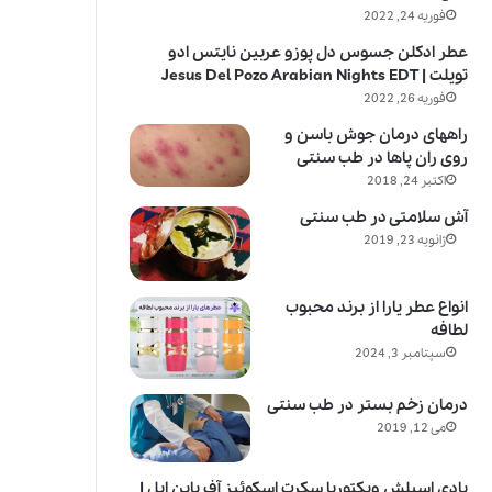
فوریه 24, 2022
عطر ادکلن جسوس دل پوزو عربین نایتس ادو
تویلت | Jesus Del Pozo Arabian Nights EDT
فوریه 26, 2022
راههای درمان جوش باسن و
روی ران پاها در طب سنتی
اکتبر 24, 2018
آش سلامتی در طب سنتی
ژانویه 23, 2019
انواع عطر یارا از برند محبوب
لطافه
سپتامبر 3, 2024
درمان زخم بستر در طب سنتی
می 12, 2019
بادی اسپلش ویکتوریا سکرت اسکوئیز آف پاین اپل |