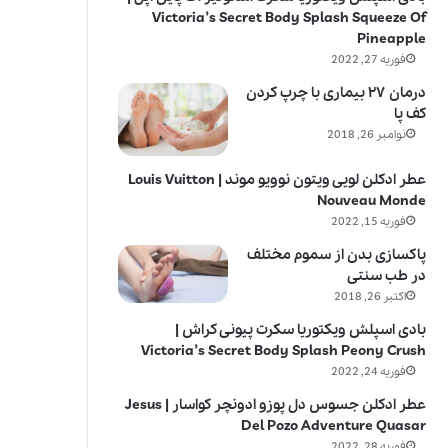
Victoria’s Secret Body Splash Squeeze Of
Pineapple
فوریه 27, 2022
درمان ۲۷ بیماری با چرپ کردن
کف پا
نوامبر 26, 2018
عطر ادکلن لویی ویتون نوویو موند | Louis Vuitton
Nouveau Monde
فوریه 15, 2022
پاکسازی بدن از سموم مختلف
در طب سنتی
اکتبر 26, 2018
بادی اسپلش ویکتوریا سکرت پیونی کراش |
Victoria’s Secret Body Splash Peony Crush
فوریه 24, 2022
عطر ادکلن جسوس دل پوزو ادونچر کواسار | Jesus
Del Pozo Adventure Quasar
فوریه 28, 2022