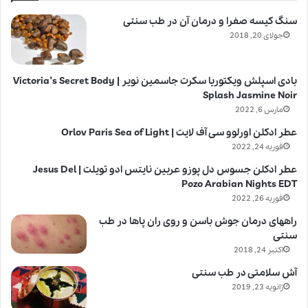
سنگ کیسه صفرا و درمان آن در طب سنتی
جولای 20, 2018
بادی اسپلش ویکتوریا سکرت جاسمین نویر | Victoria’s Secret Body
Splash Jasmine Noir
مارس 6, 2022
عطر ادکلن اورلوو سی آف لایت | Orlov Paris Sea of Light
فوریه 24, 2022
عطر ادکلن جسوس دل پوزو عربین نایتس ادو تویلت | Jesus Del
Pozo Arabian Nights EDT
فوریه 26, 2022
راههای درمان جوش باسن و روی ران پاها در طب
سنتی
اکتبر 24, 2018
آش سلامتی در طب سنتی
ژانویه 23, 2019