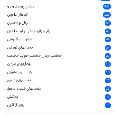
زیبایی پوست و مو
541
گیاهان دارویی
120
زنان و دختران
54
زالو و زالو درمانی-زالو انداختن
49
بیماریهای گوارشی
49
بیماریهای کودکان
24
حجامت-زمان حجامت-فواید حجامت
20
بیماریهای مردان
18
جنسی و زناشویی
18
بیماریهای کبدی
17
بیماریهای قلب و عروق
13
بادکش
4
رپورتاژ آگهی
1