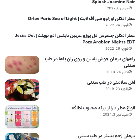
Splash Jasmine Noir
مارس 6, 2022
عطر ادکلن اورلوو سی آف لایت | Orlov Paris Sea of Light
فوریه 24, 2022
عطر ادکلن جسوس دل پوزو عربین نایتس ادو تویلت | Jesus Del
Pozo Arabian Nights EDT
فوریه 26, 2022
راههای درمان جوش باسن و روی ران پاها در طب
سنتی
اکتبر 24, 2018
آش سلامتی در طب سنتی
ژانویه 23, 2019
انواع عطر یارا از برند محبوب لطافه
سپتامبر 3, 2024
درمان زخم بستر در طب سنتی