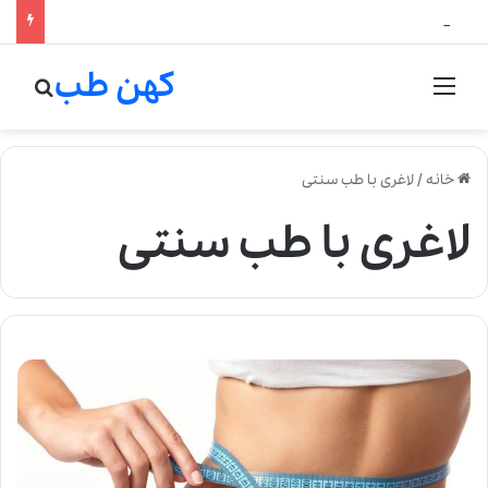
لالیک بیوتی: تلفیق هنر، علم و کیفیت در خلق عطرهای لالیک
کهن طب
منو
جستج
خانه
/
لاغری با طب سنتی
لاغری با طب سنتی