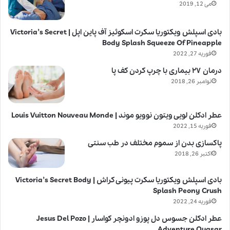
می 12, 2019
بادی اسپلش ویکتوریا سکرت اسکوئیز آف پاین اپل | Victoria’s Secret
Body Splash Squeeze Of Pineapple
فوریه 27, 2022
درمان ۲۷ بیماری با چرپ کردن کف پا
نوامبر 26, 2018
عطر ادکلن لویی ویتون نوویو موند | Louis Vuitton Nouveau Monde
فوریه 15, 2022
پاکسازی بدن از سموم مختلف در طب سنتی
اکتبر 26, 2018
بادی اسپلش ویکتوریا سکرت پیونی کراش | Victoria’s Secret Body
Splash Peony Crush
فوریه 24, 2022
عطر ادکلن جسوس دل پوزو ادونچر کواسار | Jesus Del Pozo
Adventure Quasar