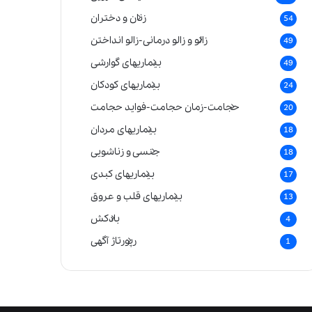
زنان و دختران
54
زالو و زالو درمانی-زالو انداختن
49
بیماریهای گوارشی
49
بیماریهای کودکان
24
حجامت-زمان حجامت-فواید حجامت
20
بیماریهای مردان
18
جنسی و زناشویی
18
بیماریهای کبدی
17
بیماریهای قلب و عروق
13
بادکش
4
رپورتاژ آگهی
1