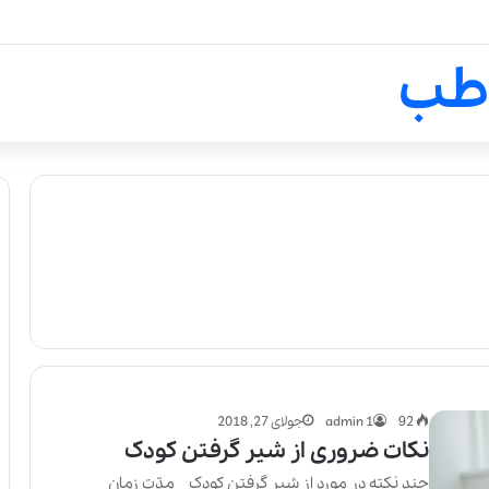
لالیک بیوتی: تلفیق هنر، علم و ک
طب
92
admin 1
جولای 27, 2018
نکات ضروری از شیر گرفتن کودک
چند نكته در مورد از شير گرفتن كودک مدّت زمان