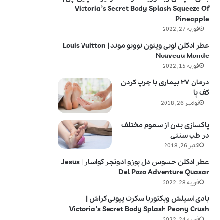
Victoria’s Secret Body Splash Squeeze Of
Pineapple
فوریه 27, 2022
عطر ادکلن لویی ویتون نوویو موند | Louis Vuitton
Nouveau Monde
فوریه 15, 2022
درمان ۲۷ بیماری با چرپ کردن
کف پا
نوامبر 26, 2018
پاکسازی بدن از سموم مختلف
در طب سنتی
اکتبر 26, 2018
عطر ادکلن جسوس دل پوزو ادونچر کواسار | Jesus
Del Pozo Adventure Quasar
فوریه 28, 2022
بادی اسپلش ویکتوریا سکرت پیونی کراش |
Victoria’s Secret Body Splash Peony Crush
فوریه 24, 2022