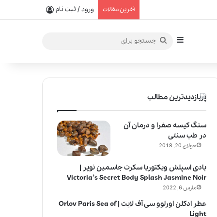
یفیت در خلق عطرهای لالیک
ورود / ثبت نام
آخرین مقالات
سایدبار
جستجو
برای
پربازدیدترین مطالب
سنگ کیسه صفرا و درمان آن
در طب سنتی
جولای 20, 2018
بادی اسپلش ویکتوریا سکرت جاسمین نویر |
Victoria’s Secret Body Splash Jasmine Noir
مارس 6, 2022
عطر ادکلن اورلوو سی آف لایت | Orlov Paris Sea of
Light