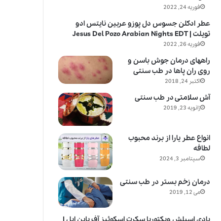
فوریه 24, 2022
عطر ادکلن جسوس دل پوزو عربین نایتس ادو
تویلت | Jesus Del Pozo Arabian Nights EDT
فوریه 26, 2022
راههای درمان جوش باسن و
روی ران پاها در طب سنتی
اکتبر 24, 2018
آش سلامتی در طب سنتی
ژانویه 23, 2019
انواع عطر یارا از برند محبوب
لطافه
سپتامبر 3, 2024
درمان زخم بستر در طب سنتی
می 12, 2019
بادی اسپلش ویکتوریا سکرت اسکوئیز آف پاین اپل |