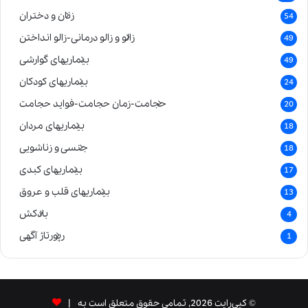
زنان و دختران
54
زالو و زالو درمانی-زالو انداختن
49
بیماریهای گوارشی
49
بیماریهای کودکان
24
حجامت-زمان حجامت-فواید حجامت
20
بیماریهای مردان
18
جنسی و زناشویی
18
بیماریهای کبدی
17
بیماریهای قلب و عروق
13
بادکش
4
رپورتاژ آگهی
1
© کپی‌رایت 2026, تمامی حقوق متعلق است به |