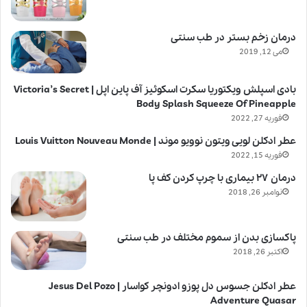
درمان زخم بستر در طب سنتی
می 12, 2019
بادی اسپلش ویکتوریا سکرت اسکوئیز آف پاین اپل | Victoria’s Secret
Body Splash Squeeze Of Pineapple
فوریه 27, 2022
عطر ادکلن لویی ویتون نوویو موند | Louis Vuitton Nouveau Monde
فوریه 15, 2022
درمان ۲۷ بیماری با چرپ کردن کف پا
نوامبر 26, 2018
پاکسازی بدن از سموم مختلف در طب سنتی
اکتبر 26, 2018
عطر ادکلن جسوس دل پوزو ادونچر کواسار | Jesus Del Pozo
Adventure Quasar