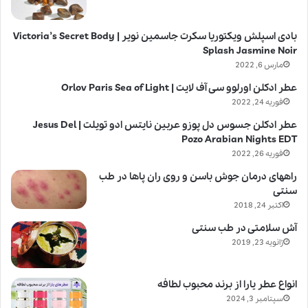
بادی اسپلش ویکتوریا سکرت جاسمین نویر | Victoria’s Secret Body
Splash Jasmine Noir
مارس 6, 2022
عطر ادکلن اورلوو سی آف لایت | Orlov Paris Sea of Light
فوریه 24, 2022
عطر ادکلن جسوس دل پوزو عربین نایتس ادو تویلت | Jesus Del
Pozo Arabian Nights EDT
فوریه 26, 2022
راههای درمان جوش باسن و روی ران پاها در طب
سنتی
اکتبر 24, 2018
آش سلامتی در طب سنتی
ژانویه 23, 2019
انواع عطر یارا از برند محبوب لطافه
سپتامبر 3, 2024