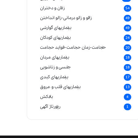
زنان و دختران
54
زالو و زالو درمانی-زالو انداختن
49
بیماریهای گوارشی
49
بیماریهای کودکان
24
حجامت-زمان حجامت-فواید حجامت
20
بیماریهای مردان
18
جنسی و زناشویی
18
بیماریهای کبدی
17
بیماریهای قلب و عروق
13
بادکش
4
رپورتاژ آگهی
1