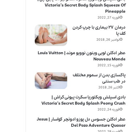
Victoria’s Secret Body Splash Squeeze Of
Pineapple
فوریه 27, 2022
درمان ۲۷ بیماری با چرپ کردن
کف پا
نوامبر 26, 2018
عطر ادکلن لویی ویتون نوویو موند | Louis Vuitton
Nouveau Monde
فوریه 15, 2022
پاکسازی بدن از سموم مختلف
در طب سنتی
اکتبر 26, 2018
بادی اسپلش ویکتوریا سکرت پیونی کراش |
Victoria’s Secret Body Splash Peony Crush
فوریه 24, 2022
عطر ادکلن جسوس دل پوزو ادونچر کواسار | Jesus
Del Pozo Adventure Quasar
فوریه 28, 2022