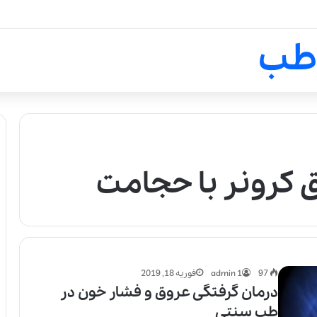
لالیک بیوتی: تلفیق هنر، علم و ک
طب
 کرونر با حجامت
97
admin 1
فوریه 18, 2019
درمان گرفتگی عروق و فشار خون در
طب سنتی