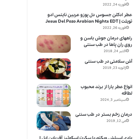
فوریه 24, 2022
عطر ادکلن جسوس دل پوزو عربین نایتس ادو
تویلت | Jesus Del Pozo Arabian Nights EDT
فوریه 26, 2022
راههای درمان جوش باسن و
روی ران پاها در طب سنتی
اکتبر 24, 2018
آش سلامتی در طب سنتی
ژانویه 23, 2019
انواع عطر یارا از برند محبوب
لطافه
سپتامبر 3, 2024
درمان زخم بستر در طب سنتی
می 12, 2019
بادی اسپلش ویکتوریا سکرت اسکوئیز آف پاین اپل |