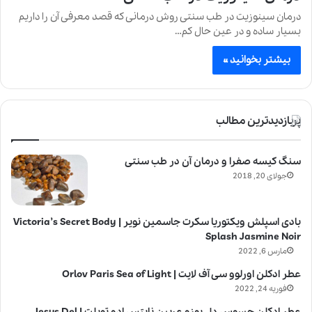
درمان سینوزیت در طب سنتی روش درمانی که قصد معرفی آن را داریم
بسیار ساده و در عین حال کم…
بیشتر بخوانید »
پربازدیدترین مطالب
سنگ کیسه صفرا و درمان آن در طب سنتی
جولای 20, 2018
بادی اسپلش ویکتوریا سکرت جاسمین نویر | Victoria’s Secret Body
Splash Jasmine Noir
مارس 6, 2022
عطر ادکلن اورلوو سی آف لایت | Orlov Paris Sea of Light
فوریه 24, 2022
عطر ادکلن جسوس دل پوزو عربین نایتس ادو تویلت | Jesus Del