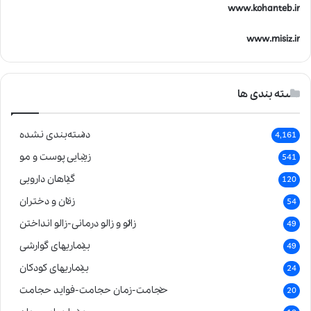
www.kohanteb.ir
www.misiz.ir
دسته بندی ها
دسته‌بندی نشده
4,161
زیبایی پوست و مو
541
گیاهان دارویی
120
زنان و دختران
54
زالو و زالو درمانی-زالو انداختن
49
بیماریهای گوارشی
49
بیماریهای کودکان
24
حجامت-زمان حجامت-فواید حجامت
20