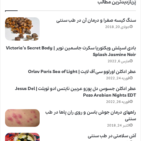
پربازدیدترین مطالب
سنگ کیسه صفرا و درمان آن در طب سنتی
جولای 20, 2018
بادی اسپلش ویکتوریا سکرت جاسمین نویر | Victoria’s Secret Body
Splash Jasmine Noir
مارس 6, 2022
عطر ادکلن اورلوو سی آف لایت | Orlov Paris Sea of Light
فوریه 24, 2022
عطر ادکلن جسوس دل پوزو عربین نایتس ادو تویلت | Jesus Del
Pozo Arabian Nights EDT
فوریه 26, 2022
راههای درمان جوش باسن و روی ران پاها در طب
سنتی
اکتبر 24, 2018
آش سلامتی در طب سنتی