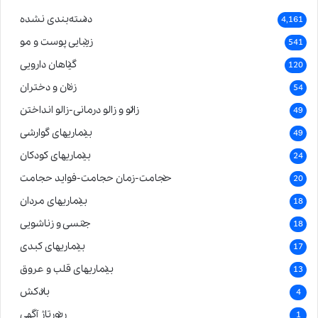
دسته‌بندی نشده
4,161
زیبایی پوست و مو
541
گیاهان دارویی
120
زنان و دختران
54
زالو و زالو درمانی-زالو انداختن
49
بیماریهای گوارشی
49
بیماریهای کودکان
24
حجامت-زمان حجامت-فواید حجامت
20
بیماریهای مردان
18
جنسی و زناشویی
18
بیماریهای کبدی
17
بیماریهای قلب و عروق
13
بادکش
4
رپورتاژ آگهی
1