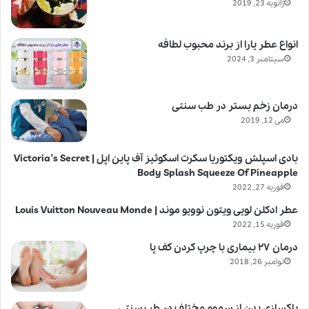
ژانویه 23, 2019
انواع عطر یارا از برند محبوب لطافه
سپتامبر 3, 2024
درمان زخم بستر در طب سنتی
می 12, 2019
بادی اسپلش ویکتوریا سکرت اسکوئیز آف پاین اپل | Victoria’s Secret
Body Splash Squeeze Of Pineapple
فوریه 27, 2022
عطر ادکلن لویی ویتون نوویو موند | Louis Vuitton Nouveau Monde
فوریه 15, 2022
درمان ۲۷ بیماری با چرپ کردن کف پا
نوامبر 26, 2018
پاکسازی بدن از سموم مختلف در طب سنتی