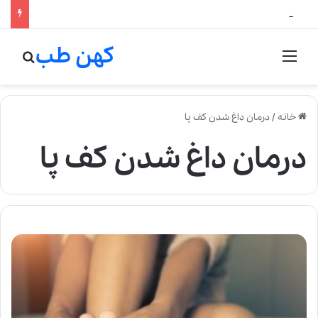
لالیک بیوتی: تلفیق هنر، علم و کیفیت در خلق عطرهای لالیک
کهن طب
منو
جستج
خانه
/
درمان داغ شدن کف پا
درمان داغ شدن کف پا