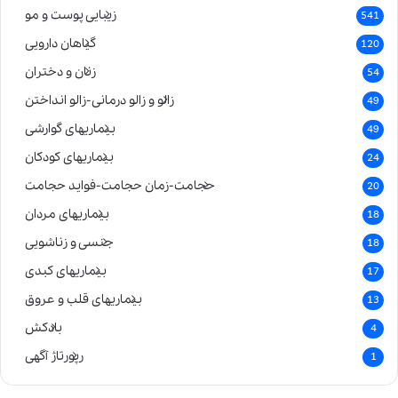
زیبایی پوست و مو
541
گیاهان دارویی
120
زنان و دختران
54
زالو و زالو درمانی-زالو انداختن
49
بیماریهای گوارشی
49
بیماریهای کودکان
24
حجامت-زمان حجامت-فواید حجامت
20
بیماریهای مردان
18
جنسی و زناشویی
18
بیماریهای کبدی
17
بیماریهای قلب و عروق
13
بادکش
4
رپورتاژ آگهی
1