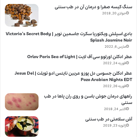
سنگ کیسه صفرا و درمان آن در طب سنتی
جولای 20, 2018
بادی اسپلش ویکتوریا سکرت جاسمین نویر | Victoria’s Secret Body
Splash Jasmine Noir
مارس 6, 2022
عطر ادکلن اورلوو سی آف لایت | Orlov Paris Sea of Light
فوریه 24, 2022
عطر ادکلن جسوس دل پوزو عربین نایتس ادو تویلت | Jesus Del
Pozo Arabian Nights EDT
فوریه 26, 2022
راههای درمان جوش باسن و روی ران پاها در طب
سنتی
اکتبر 24, 2018
آش سلامتی در طب سنتی
ژانویه 23, 2019