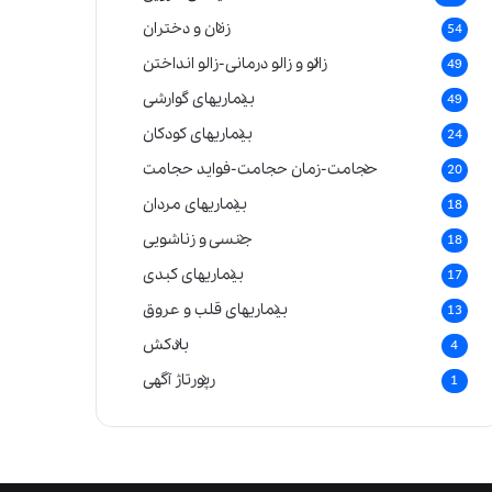
زنان و دختران
54
زالو و زالو درمانی-زالو انداختن
49
بیماریهای گوارشی
49
بیماریهای کودکان
24
حجامت-زمان حجامت-فواید حجامت
20
بیماریهای مردان
18
جنسی و زناشویی
18
بیماریهای کبدی
17
بیماریهای قلب و عروق
13
بادکش
4
رپورتاژ آگهی
1