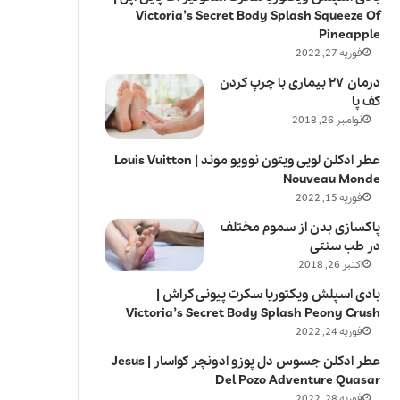
Victoria’s Secret Body Splash Squeeze Of
Pineapple
فوریه 27, 2022
درمان ۲۷ بیماری با چرپ کردن
کف پا
نوامبر 26, 2018
عطر ادکلن لویی ویتون نوویو موند | Louis Vuitton
Nouveau Monde
فوریه 15, 2022
پاکسازی بدن از سموم مختلف
در طب سنتی
اکتبر 26, 2018
بادی اسپلش ویکتوریا سکرت پیونی کراش |
Victoria’s Secret Body Splash Peony Crush
فوریه 24, 2022
عطر ادکلن جسوس دل پوزو ادونچر کواسار | Jesus
Del Pozo Adventure Quasar
فوریه 28, 2022