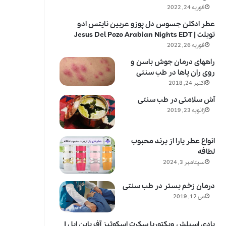
فوریه 24, 2022
عطر ادکلن جسوس دل پوزو عربین نایتس ادو
تویلت | Jesus Del Pozo Arabian Nights EDT
فوریه 26, 2022
راههای درمان جوش باسن و
روی ران پاها در طب سنتی
اکتبر 24, 2018
آش سلامتی در طب سنتی
ژانویه 23, 2019
انواع عطر یارا از برند محبوب
لطافه
سپتامبر 3, 2024
درمان زخم بستر در طب سنتی
می 12, 2019
بادی اسپلش ویکتوریا سکرت اسکوئیز آف پاین اپل |