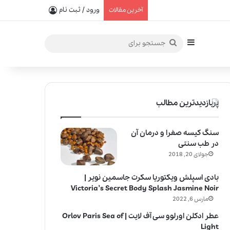
یفیت در خلق عطرهای لالیک
ورود / ثبت نام
آخرین مقالات
سایدبار
جستجو
برای
پربازدیدترین مطالب
سنگ کیسه صفرا و درمان آن
در طب سنتی
جولای 20, 2018
بادی اسپلش ویکتوریا سکرت جاسمین نویر |
Victoria’s Secret Body Splash Jasmine Noir
مارس 6, 2022
عطر ادکلن اورلوو سی آف لایت | Orlov Paris Sea of
Light