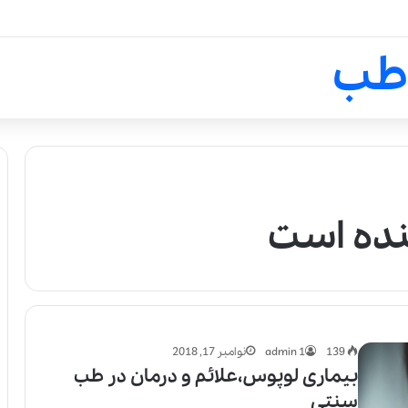
لالیک بیوتی: تلفیق هنر، علم و ک
طب
نده است
139
admin 1
نوامبر 17, 2018
بیماری لوپوس،علائم و درمان در طب
سنتی