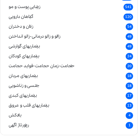
زیبایی پوست و مو
541
گیاهان دارویی
120
زنان و دختران
54
زالو و زالو درمانی-زالو انداختن
49
بیماریهای گوارشی
49
بیماریهای کودکان
24
حجامت-زمان حجامت-فواید حجامت
20
بیماریهای مردان
18
جنسی و زناشویی
18
بیماریهای کبدی
17
بیماریهای قلب و عروق
13
بادکش
4
رپورتاژ آگهی
1