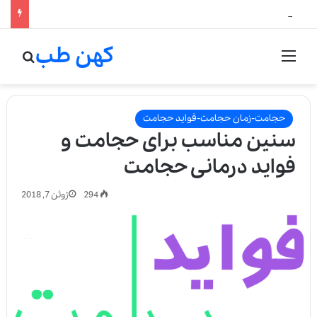
لالیک بیوتی: تلفیق هنر، علم و کیفیت در خلق عطرهای لالیک
کهن طب
منو
جستج
حجامت-زمان حجامت-فواید حجامت
سنین مناسب برای حجامت و
فواید درمانی حجامت
294
ژوئن 7, 2018