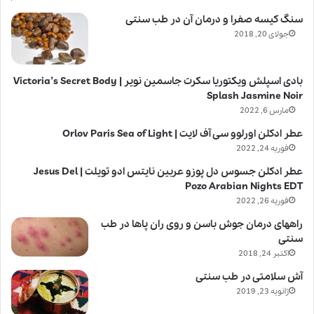
سنگ کیسه صفرا و درمان آن در طب سنتی
جولای 20, 2018
بادی اسپلش ویکتوریا سکرت جاسمین نویر | Victoria’s Secret Body
Splash Jasmine Noir
مارس 6, 2022
عطر ادکلن اورلوو سی آف لایت | Orlov Paris Sea of Light
فوریه 24, 2022
عطر ادکلن جسوس دل پوزو عربین نایتس ادو تویلت | Jesus Del
Pozo Arabian Nights EDT
فوریه 26, 2022
راههای درمان جوش باسن و روی ران پاها در طب
سنتی
اکتبر 24, 2018
آش سلامتی در طب سنتی
ژانویه 23, 2019