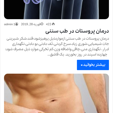
422
فوریه 28, 2019
admin 1
درمان پروستات در طب سنتی
درمان پروستات در طب سنتی ازمواردذیل پرهیزشود:قند،شکر،شیرینی
جات شیمیایی،شوری زیاد،سرخ کردنی،تَف دادنی،بو دادنی،نگهداری
ادرار، نگهداری منی،چاقی واضافه وزن،کم تحّرکی موارد ذیل مصرف شود:
چهارده اسپند در روز بخورید. یک قاشق…
بیشتر بخوانید »