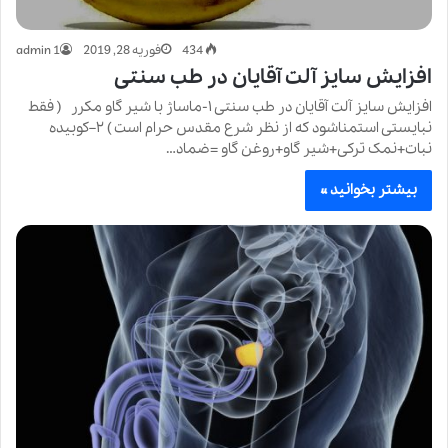
434
فوریه 28, 2019
admin 1
افزایش سایز آلت آقایان در طب سنتی
افزایش سایز آلت آقایان در طب سنتی ۱-ماساژ با شیر گاو مکرر ( فقط
نبایستی استمناشود که از نظر شرع مقدس حرام است ) ۲–کوبیده
نبات+نمک ترکی+شیر گاو+روغن گاو =ضماد…
بیشتر بخوانید »