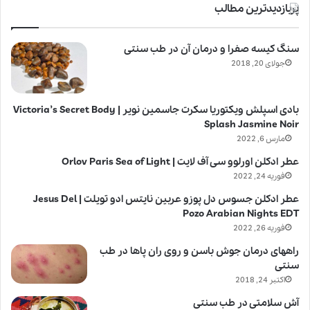
پربازدیدترین مطالب
سنگ کیسه صفرا و درمان آن در طب سنتی
جولای 20, 2018
بادی اسپلش ویکتوریا سکرت جاسمین نویر | Victoria’s Secret Body
Splash Jasmine Noir
مارس 6, 2022
عطر ادکلن اورلوو سی آف لایت | Orlov Paris Sea of Light
فوریه 24, 2022
عطر ادکلن جسوس دل پوزو عربین نایتس ادو تویلت | Jesus Del
Pozo Arabian Nights EDT
فوریه 26, 2022
راههای درمان جوش باسن و روی ران پاها در طب
سنتی
اکتبر 24, 2018
آش سلامتی در طب سنتی