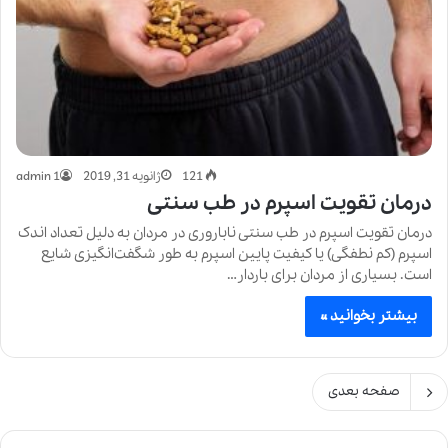
121
ژانویه 31, 2019
admin 1
درمان تقویت اسپرم در طب سنتی
درمان تقویت اسپرم در طب سنتی ناباروری در مردان به دلیل تعداد اندک
اسپرم (کم‌ نطفگی) یا کیفیت پایین اسپرم به طور شگفت‌انگیزی شایع
است. بسیاری از مردان برای باردار…
بیشتر بخوانید »
صفحه بعدی