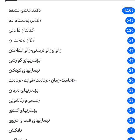
دسته‌بندی نشده
4,161
زیبایی پوست و مو
541
گیاهان دارویی
120
زنان و دختران
54
زالو و زالو درمانی-زالو انداختن
49
بیماریهای گوارشی
49
بیماریهای کودکان
24
حجامت-زمان حجامت-فواید حجامت
20
بیماریهای مردان
18
جنسی و زناشویی
18
بیماریهای کبدی
17
بیماریهای قلب و عروق
13
بادکش
4