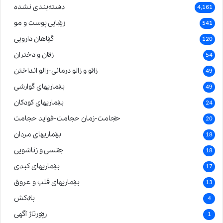
دسته‌بندی نشده
4,161
زیبایی پوست و مو
541
گیاهان دارویی
120
زنان و دختران
54
زالو و زالو درمانی-زالو انداختن
49
بیماریهای گوارشی
49
بیماریهای کودکان
24
حجامت-زمان حجامت-فواید حجامت
20
بیماریهای مردان
18
جنسی و زناشویی
18
بیماریهای کبدی
17
بیماریهای قلب و عروق
13
بادکش
4
رپورتاژ آگهی
1