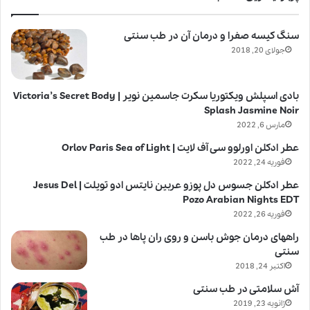
سنگ کیسه صفرا و درمان آن در طب سنتی
جولای 20, 2018
بادی اسپلش ویکتوریا سکرت جاسمین نویر | Victoria’s Secret Body
Splash Jasmine Noir
مارس 6, 2022
عطر ادکلن اورلوو سی آف لایت | Orlov Paris Sea of Light
فوریه 24, 2022
عطر ادکلن جسوس دل پوزو عربین نایتس ادو تویلت | Jesus Del
Pozo Arabian Nights EDT
فوریه 26, 2022
راههای درمان جوش باسن و روی ران پاها در طب
سنتی
اکتبر 24, 2018
آش سلامتی در طب سنتی
ژانویه 23, 2019