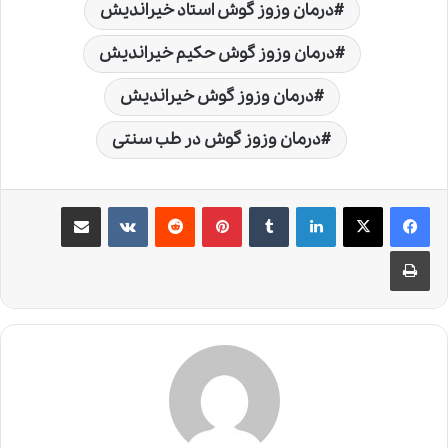
درمان وزوز گوش استاد خیراندیش
درمان وزوز گوش حکیم خیراندیش
درمان وزوز گوش خیراندیش
درمان وزوز گوش در طب سنتی
لینکدین
‫تامبلر
‫پین‌ترست
‫رددیت
‫VKontakte
اشتراک گذاری از طریق ایمیل
چاپ