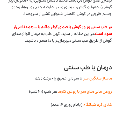
بیماری های گوش می باشد مانند کاهش شنوایی (به خصوص پیر
گوشی)، عفونت گوش، بیماری منیر، عارضه جانبی داروها، وجود
جسم خارجی در گوش، کاهش شنوایی ناشی از سروصدا
.
در طب سنتی
وز وز گوش یا صدای کولر مانند یا … همه ناشی از
سودا است
.در این مقاله از
سایت کهن طب
به درمان انواع صدای
گوش از طریق طب سنتی میپردازیم،با ما همراه باشید.
درمان با طب سنتی
ماساژ سنگین سر
تا سودای عمیق را حرکت دهد
روغن مالی ملاج سر با روغن کنجد
هر شب (۴۰ شب)
غذای گرم شبانگاه
( بادام روزی ۱۴ عدد)