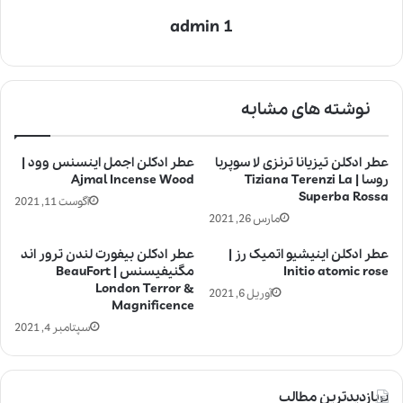
admin 1
نوشته های مشابه
عطر ادکلن تیزیانا ترنزی لا سوپربا
عطر ادکلن اجمل اینسنس وود |
روسا | Tiziana Terenzi La
Ajmal Incense Wood
Superba Rossa
آگوست 11, 2021
مارس 26, 2021
عطر ادکلن اینیشیو اتمیک رز |
عطر ادکلن بیفورت لندن ترور اند
Initio atomic rose
مگنیفیسنس | BeauFort
London Terror &
آوریل 6, 2021
Magnificence
سپتامبر 4, 2021
پربازدیدترین مطالب