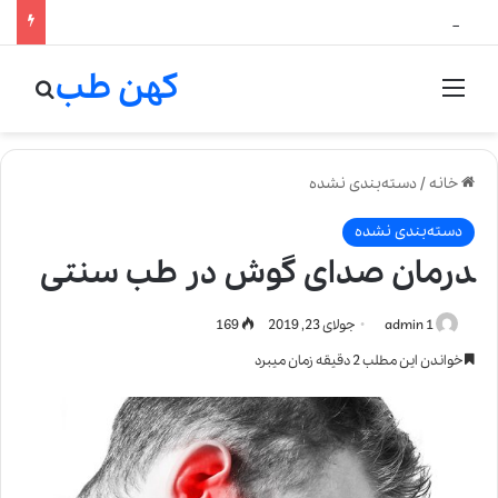
لالیک بیوتی: تلفیق هنر، علم و کیفیت در خلق عطرهای لالیک
کهن طب
منو
جستج
خانه
/
دسته‌بندی نشده
دسته‌بندی نشده
‍درمان صدای گوش در طب سنتی
admin 1
جولای 23, 2019
169
خواندن این مطلب 2 دقیقه زمان میبرد