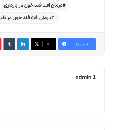
درمان افت قند خون در بارداری
درمان افت قند خون در ط
لینکدین
‫تامبلر
‫
فیس بوک
X
admin 1