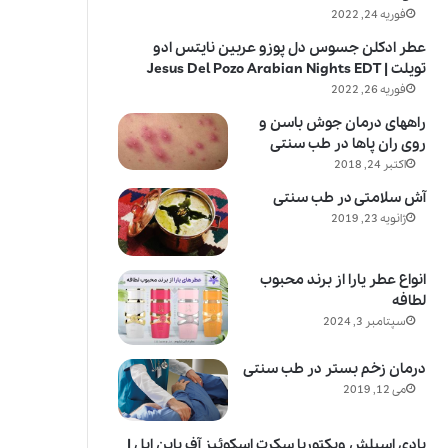
فوریه 24, 2022
عطر ادکلن جسوس دل پوزو عربین نایتس ادو
تویلت | Jesus Del Pozo Arabian Nights EDT
فوریه 26, 2022
راههای درمان جوش باسن و
روی ران پاها در طب سنتی
اکتبر 24, 2018
آش سلامتی در طب سنتی
ژانویه 23, 2019
انواع عطر یارا از برند محبوب
لطافه
سپتامبر 3, 2024
درمان زخم بستر در طب سنتی
می 12, 2019
بادی اسپلش ویکتوریا سکرت اسکوئیز آف پاین اپل |