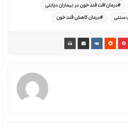
درمان افت قند خون در بیماران دیابتی
ب سنتی
درمان کاهش قند خون
پین‌ترست
‫رددیت
‫VKontakte
اشتراک گذاری از طریق ایمیل
چاپ