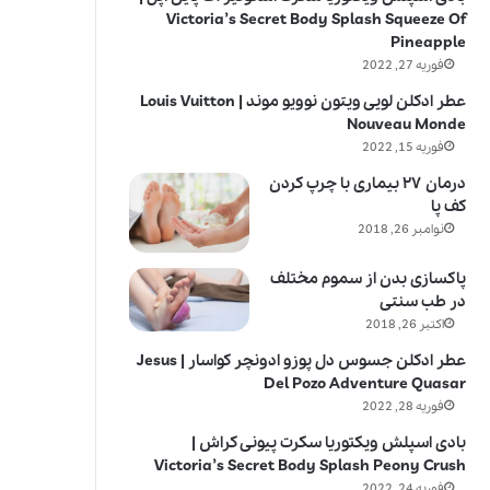
Victoria’s Secret Body Splash Squeeze Of
Pineapple
فوریه 27, 2022
عطر ادکلن لویی ویتون نوویو موند | Louis Vuitton
Nouveau Monde
فوریه 15, 2022
درمان ۲۷ بیماری با چرپ کردن
کف پا
نوامبر 26, 2018
پاکسازی بدن از سموم مختلف
در طب سنتی
اکتبر 26, 2018
عطر ادکلن جسوس دل پوزو ادونچر کواسار | Jesus
Del Pozo Adventure Quasar
فوریه 28, 2022
بادی اسپلش ویکتوریا سکرت پیونی کراش |
Victoria’s Secret Body Splash Peony Crush
فوریه 24, 2022