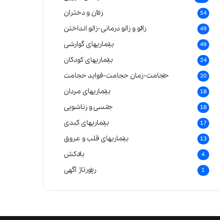
زنان و دختران
54
زالو و زالو درمانی-زالو انداختن
49
بیماریهای گوارشی
49
بیماریهای کودکان
24
حجامت-زمان حجامت-فواید حجامت
20
بیماریهای مردان
18
جنسی و زناشویی
18
بیماریهای کبدی
17
بیماریهای قلب و عروق
13
بادکش
4
رپورتاژ آگهی
1