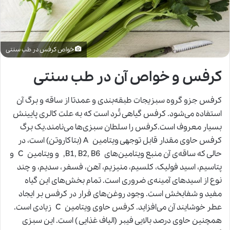
خواص کرفس در طب سنتی
کرفس و خواص آن در طب سنتی
کرفس جزو گروه سبزیجات طبقه‌بندی و عمدتا از ساقه و برگ آن
استفاده می‌شود. کرفس گیاهی تُرد است که به ‌علت کالری پایینش
بسیار معروف است.کرفس را سلطان سبزی‌ها می‌نامند.یک برگ
کرفس حاوی مقدار قابل توجهی ویتامین A (بتاکاروتن) است، در
حالی که ساقه‌ی آن منبع ویتامین‌های B1, B2, B6, و ویتامین C و
پتاسیم، اسید فولیک، کلسیم، منیزیم، آهن، فسفر، سدیم، و چند
نوع از اسیدهای آمینه‌ی ضروری است. تمام بخش‌های این گیاه
مفید و شفابخش است. وجود روغن‌های فرار در کرفس بر ایجاد
عطر خوشایند آن می‌افزاید.
کرفس
حاوی ویتامین C زیادی است.
همچنین حاوی درصد بالایی فیبر (الیاف غذایی ) است. این سبزی