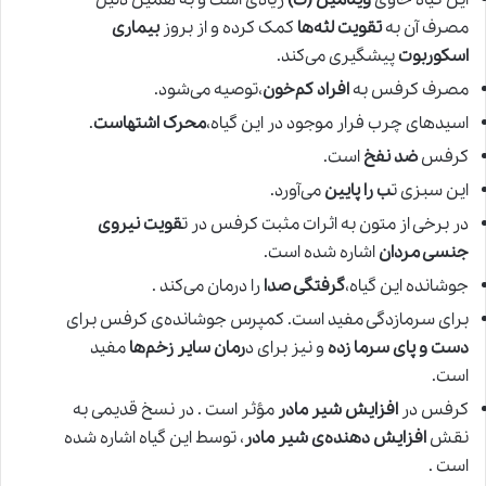
این گیاه حاوی
ویتامین (ث)
زیادی است و به همین دلیل
مصرف آن به
تقویت لثه‌ها
کمک کرده و از بروز
بیماری
اسکوربوت
پیشگیری می‌کند.
مصرف کرفس به
افراد کم‌خون
،توصیه می‌شود.
اسیدهای چرب فرار موجود در این گیاه،
محرک اشتهاست
.
کرفس
ضد نفخ
است.
این سبزی ت
ب را پایین
می‌آورد.
در برخی از متون به اثرات مثبت کرفس در ت
قویت نیروی
جنسی مردان
اشاره شده است.
جوشانده این گیاه،
گرفتگی صدا
را درمان می‌کند .
برای سرمازدگی مفید است. كمپرس جوشانده‌ی كرفس برای
دست و پای سرما زده
و نیز برای د
رمان سایر زخم‌ها
مفید
است.
كرفس در
افزایش شیر مادر
مؤثر است . در نسخ قدیمی‌ به
نقش
افزایش دهنده‌ی شیر مادر
، توسط این گیاه اشاره شده
است .