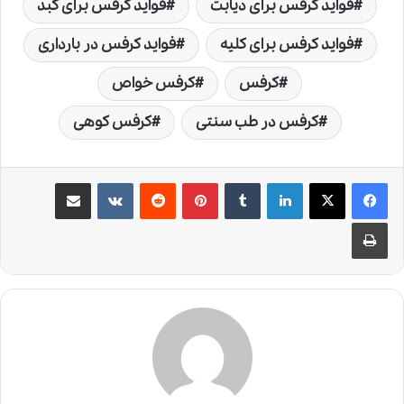
فواید کرفس برای دیابت
فواید کرفس برای کبد
فواید کرفس برای کلیه
فواید کرفس در بارداری
کرفس
کرفس خواص
کرفس در طب سنتی
کرفس کوهی
لینکدین
‫تامبلر
‫پین‌ترست
‫رددیت
‫VKontakte
اشتراک گذاری از طریق ایمیل
چاپ