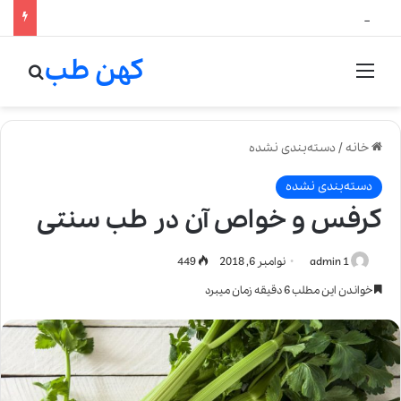
لالیک بیوتی: تلفیق هنر، علم و کیفیت در خلق عطرهای لالیک
کهن طب
منو
جستج
خانه
/
دسته‌بندی نشده
دسته‌بندی نشده
کرفس و خواص آن در طب سنتی
admin 1
نوامبر 6, 2018
449
خواندن این مطلب 6 دقیقه زمان میبرد