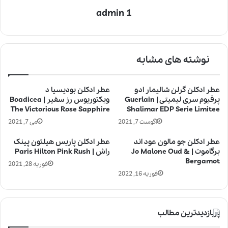
admin 1
نوشته های مشابه
عطر ادکلن گرلن شالیمار ادو
عطر ادکلن بودیسیا د
پرفیوم سری لیمیتی | Guerlain
ویکتوریوس رز سفیر | Boadicea
The Victorious Rose Sapphire
Shalimar EDP Serie Limitee
آگوست 7, 2021
می 7, 2021
عطر ادکلن جو مالون عود اند
عطر ادکلن پاریس هیلتون پینک
برگاموت | Jo Malone Oud &
راش | Paris Hilton Pink Rush
Bergamot
فوریه 28, 2021
فوریه 16, 2022
پربازدیدترین مطالب