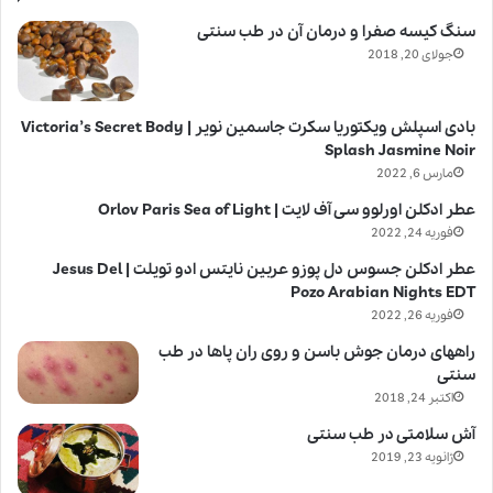
سنگ کیسه صفرا و درمان آن در طب سنتی
جولای 20, 2018
بادی اسپلش ویکتوریا سکرت جاسمین نویر | Victoria’s Secret Body
Splash Jasmine Noir
مارس 6, 2022
عطر ادکلن اورلوو سی آف لایت | Orlov Paris Sea of Light
فوریه 24, 2022
عطر ادکلن جسوس دل پوزو عربین نایتس ادو تویلت | Jesus Del
Pozo Arabian Nights EDT
فوریه 26, 2022
راههای درمان جوش باسن و روی ران پاها در طب
سنتی
اکتبر 24, 2018
آش سلامتی در طب سنتی
ژانویه 23, 2019