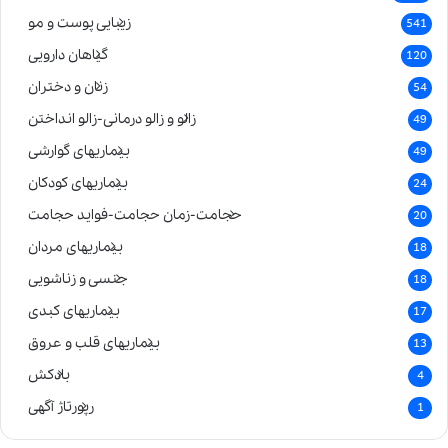
زیبایی پوست و مو
541
گیاهان دارویی
120
زنان و دختران
54
زالو و زالو درمانی-زالو انداختن
49
بیماریهای گوارشی
49
بیماریهای کودکان
24
حجامت-زمان حجامت-فواید حجامت
20
بیماریهای مردان
18
جنسی و زناشویی
18
بیماریهای کبدی
17
بیماریهای قلب و عروق
13
بادکش
4
رپورتاژ آگهی
1