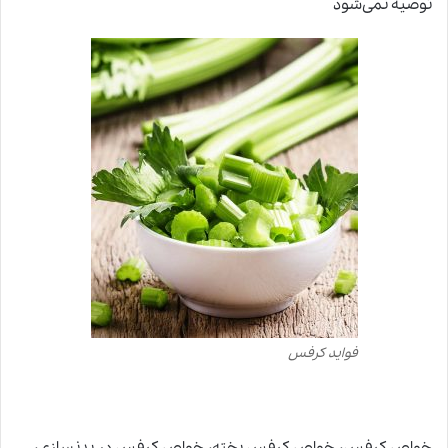
توصیه نمی‌شود
فواید کرفس
خواص کرفس٬ خواص کرفس پخته٬ خواص کرفس در بدنسازی٬