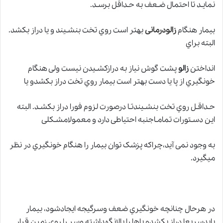
نمایـد تا احتمال ضـعف به حـداقل برسـد.
بیمار هنگام
زالودرمانی
بهتر است روي تخت بنشـیند و یا دراز بکشد.
البته براي
انداختن
زالو
پشت گوش نیاز به درازکشـیدن نیست ولی هنگام
خونگیري از پا یا دست بهتر است بیمار روي تخت دراز بکشدو یا
حـداقـل روي تخت بنشـیندتـا درصورت لزوم فورا دراز بکشـد. البته
این دسـتورات تمامـاجنبه احتیاطی دارد و معمولامشـکلی
به وجود نمی آید،چراکه پزشک توان بیمار را هنگام خونگیري در نظر
میگیرد.
در هرحال چنانچه خونگیري ضعف وسرگیجه ایجادشود، بیمار
بایدسریعا دراز بکشدو پاها را بالانگهداشته وسر را روي زمین قرار