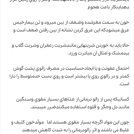
دهداینکار باعث هجوم
خون به سـمت مغزشده وضـعف از بین میرود و تن بیمارخیس
عرق میشودکه این عرق کردن نشانه از بین رفتن ضعف است و
حالا باید به خوردن شربتهایی مانندشربت زعفران وشربت گلاب و
بیدمشک و امثال آن مبادرت ورزد.
احتمال عفونت و یا ایجادحساسیت در مصرف
زالو
ي پشت گوش
کمتر
و
در زالوي روي پا بیشتر است و روي دست حدمتوسط را دارا
است.
کسانیکه پس از زالو درمانی از غـذاهاي بسـیار مقوي وسـنگین
ماننـد دل وجگر و قلوه اسـتفاده میکنندضـرر میبینند.
چون این مواد اگرچه بسیار مقوی هستند اما مولّدخون کثیف و
غلیظ می باشند و اثر زالودرمانی را به شدت کاهش میدهند