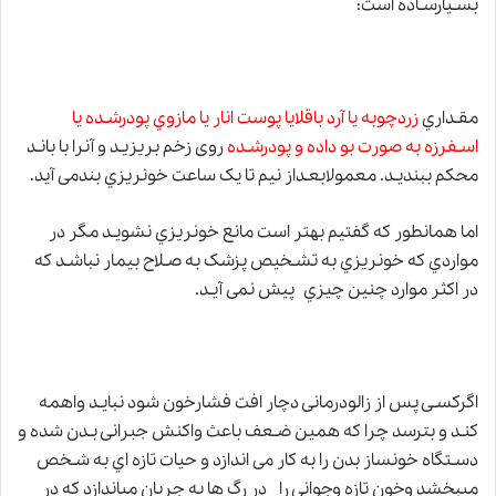
بسـیارسـاده است:
مقـداري
زردچوبه یا آرد باقلایا پوست انار یا مازوي پودرشـده یا
اسـفرزه به صورت بو داده و پودرشـده
روی زخم بریزیـد و آنرا با بانـد
محکم ببندیـد. معمولابعـداز نیم تا یک ساعت خونریزي بندمی آید.
اما همانطور که گفتیم بهتر است مانع خونریزي نشویـد مگر در
مواردي که خونریزي به تشـخیص پزشک به صـلاح بیمار نباشـد که
در اکثر موارد چنین چیزي پیش نمی آیـد.
اگرکسـی پس از زالودرمانی دچار افت فشارخون شود نبایـد واهمه
کنـد و بترسد چرا که همین ضـعف باعث واکنش جبرانی بـدن شده و
دسـتگاه خونساز بدن را به کار می اندازد و حیات تازه اي به شـخص
میبخشد وخون تازه وجوانی را در رگ ها به جریان میاندازد که در