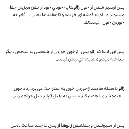
پس ازسـیر شـدن از خون
زالو
ها به خودي خود از بـدن میزبان جدا
میشوند و آرام به گوشه اي خزیده و تا هفته ها بعداز آن قادر به
خوردن خون نیسـتند.
پس این ادعا که زالو پس ازخون خوردن از شخصـی به شـخص دیگر
انـداخته میشود شایعه اي بیش نیست.
زالو
تا هفته ها بعد ازخوردن خون به استراحت می پردازد تاخون
بلعیده شده را هضم کند سپس به دنبال تولید مثل خواهد رفت.
پس از سـیرشـدن وجـداشـدن
زالوهـا
از بـدن تـا چنـد سـاعت محـل