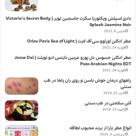
بادی اسپلش ویکتوریا سکرت جاسمین نویر | Victoria’s Secret Body
Splash Jasmine Noir
مارس 6, 2022
عطر ادکلن اورلوو سی آف لایت | Orlov Paris Sea of Light
فوریه 24, 2022
عطر ادکلن جسوس دل پوزو عربین نایتس ادو تویلت | Jesus Del
Pozo Arabian Nights EDT
فوریه 26, 2022
راههای درمان جوش باسن و روی ران پاها در طب
سنتی
اکتبر 24, 2018
آش سلامتی در طب سنتی
ژانویه 23, 2019
انواع عطر یارا از برند محبوب لطافه
سپتامبر 3, 2024