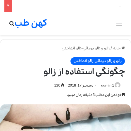
لالیک بیوتی: تلفیق هنر، علم و کیفیت در خلق عطرهای لالیک
کهن طب
منو
جستج
خانه
/
زالو و زالو درمانی-زالو انداختن
زالو و زالو درمانی-زالو انداختن
چگونگی استفاده از زالو
admin 1
دسامبر 17, 2018
130
خواندن این مطلب 3 دقیقه زمان میبرد