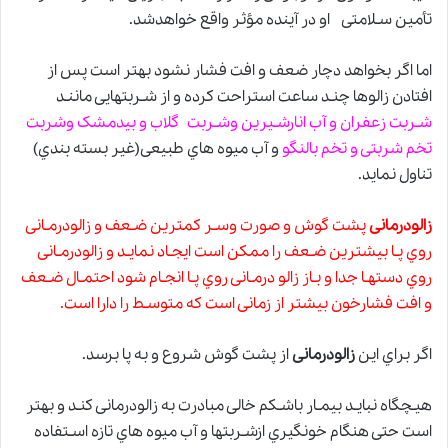
تأمین سـلامتی او در آینده مؤثر واقع خواهدشد.
اما اگر بخواهد دچار ضعف و افت فشار نشود بهتر است پس از
افتادن زالوها چنـد ساعت استراحت کرده و از شـربتهایی ماننـد
شـربت زعفران و آب انارشـیرین وشـربت گلاب و بیدمشک وشربت
تخم شربتی و تخم بالنگو
و آب میوه هاي طبیعی(غیر بسته بندي)
تناول نماید.
زالودرمانی
پشت گوش و صورت وسـر کمترین ضـعف و زالودرمـانی
روي پـا بیشترین ضـعف را ممکن است ایجـاد نمایـد و زالودرمـانی
روي دستهـا جدا و بـاز زالو درمـانی روي پـا انجـام شود احتمـال ضـعف
و افت فشارخون بیشتر از زمانی است که متوسـط را دارا است.
اگر براي این
زالودرمانی
از پشت گوش شروع و به پا برسد.
هیـچگاه نبایـد بیمـار باشـکم خالی مبادرت به زالودرمانی کنـد و بهتر
است حتی هنگام خونگیري ازشـربتها و آب میوه هاي تازه اسـتفاده