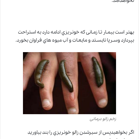
نخواهدآمد.
بهتر است بیمـار تـا زمـانی که خونریزي ادامه دارد به استراحت
بپردازد وسـرپا نایسـتد و مایعـات و آب میوه هاي فراوان بخورد.
زخم زالو درمانی
اگر بخواهیدپس از سیرشدن
زالو
خونریزي را بند بیاورید