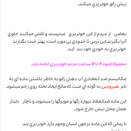
نیش زالو خونریزي میکنـد.
بعضـی از مردم از این خونریزي میترسـند و تلاش میکننـد جلوي
آنرا بگیرند.این ترس تا حدودي بی مورد است، بهتر است بگذارند
خونریزي به خودي خود بند آیـد،
معمولاحدود 4 تا 8 سـاعت نم نم خونریزي ادامه دارد.
مکـانیسم ضـد انعقـادي آب دهـان زالو به خاطر داشـتن ماده اي به
نام
هیرودین
به گونه اي است که مانع ایجاد لخته روي زخم میشود.
این ماده ضدانعقاد دیواره رگها و مویرگها را میشوید و ناچار بایداز
همان محل نیش خارج شود.
تا زمانی که این ماده درخون انسان وجود دارد خونریزي بند