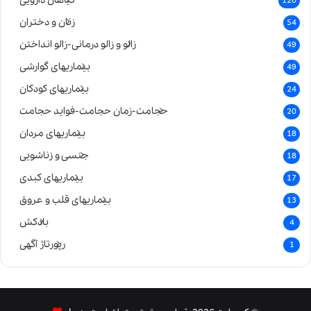
120
زنان و دختران
54
زالو و زالو درمانی-زالو انداختن
49
بیماریهای گوارشی
49
بیماریهای کودکان
24
حجامت-زمان حجامت-فواید حجامت
20
بیماریهای مردان
18
جنسی و زناشویی
18
بیماریهای کبدی
17
بیماریهای قلب و عروق
13
بادکش
4
رپورتاژ آگهی
1