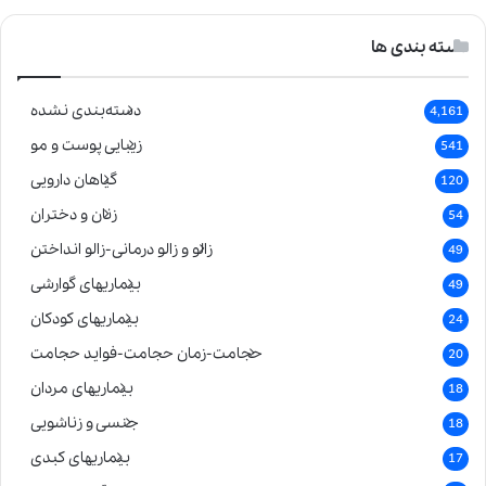
دسته بندی ها
دسته‌بندی نشده
4,161
زیبایی پوست و مو
541
گیاهان دارویی
120
زنان و دختران
54
زالو و زالو درمانی-زالو انداختن
49
بیماریهای گوارشی
49
بیماریهای کودکان
24
حجامت-زمان حجامت-فواید حجامت
20
بیماریهای مردان
18
جنسی و زناشویی
18
بیماریهای کبدی
17