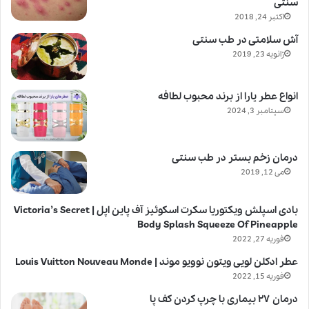
سنتی
اکتبر 24, 2018
آش سلامتی در طب سنتی
ژانویه 23, 2019
انواع عطر یارا از برند محبوب لطافه
سپتامبر 3, 2024
درمان زخم بستر در طب سنتی
می 12, 2019
بادی اسپلش ویکتوریا سکرت اسکوئیز آف پاین اپل | Victoria’s Secret
Body Splash Squeeze Of Pineapple
فوریه 27, 2022
عطر ادکلن لویی ویتون نوویو موند | Louis Vuitton Nouveau Monde
فوریه 15, 2022
درمان ۲۷ بیماری با چرپ کردن کف پا