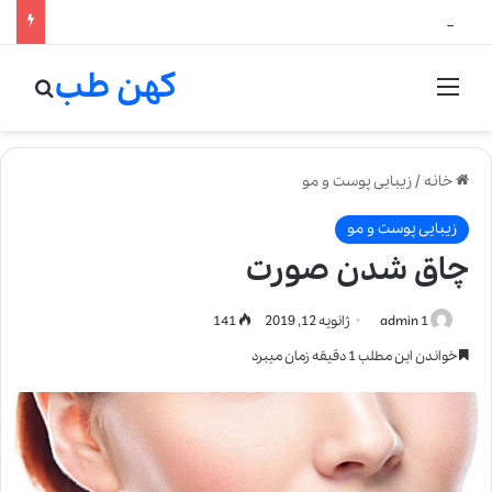
لالیک بیوتی: تلفیق هنر، علم و کیفیت در خلق عطرهای لالیک
کهن طب
منو
جستج
خانه
/
زیبایی پوست و مو
زیبایی پوست و مو
چاق شدن صورت
admin 1
ژانویه 12, 2019
141
خواندن این مطلب 1 دقیقه زمان میبرد