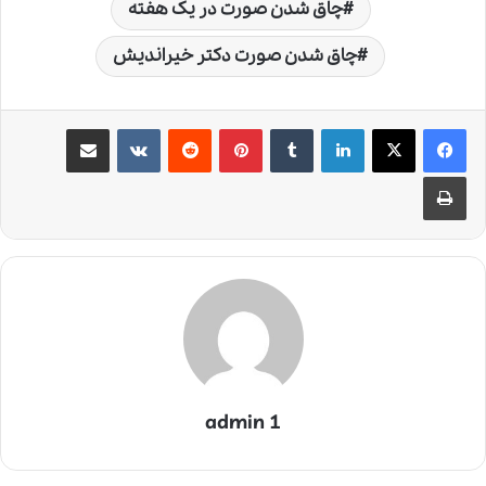
چاق شدن صورت در یک هفته
چاق شدن صورت دکتر خیراندیش
لینکدین
‫تامبلر
‫پین‌ترست
‫رددیت
‫VKontakte
اشتراک گذاری از طریق ایمیل
چاپ
admin 1