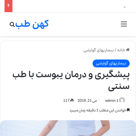
لالیک بیوتی: تلفیق هنر، علم و کیفیت در خلق عطرهای لالیک
کهن طب
منو
جستج
خانه
/
بیماریهای گوارشی
بیماریهای گوارشی
پیشگیری و درمان یبوست با طب
سنتی
admin 1
می 21, 2019
117
خواندن این مطلب 1 دقیقه زمان میبرد