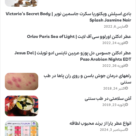
بادی اسپلش ویکتوریا سکرت جاسمین نویر | Victoria’s Secret Body
Splash Jasmine Noir
مارس 6, 2022
عطر ادکلن اورلوو سی آف لایت | Orlov Paris Sea of Light
فوریه 24, 2022
عطر ادکلن جسوس دل پوزو عربین نایتس ادو تویلت | Jesus Del
Pozo Arabian Nights EDT
فوریه 26, 2022
راههای درمان جوش باسن و روی ران پاها در طب
سنتی
اکتبر 24, 2018
آش سلامتی در طب سنتی
ژانویه 23, 2019
انواع عطر یارا از برند محبوب لطافه
سپتامبر 3, 2024