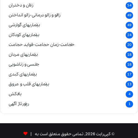
زنان و دختران
54
زالو و زالو درمانی-زالو انداختن
49
بیماریهای گوارشی
49
بیماریهای کودکان
24
حجامت-زمان حجامت-فواید حجامت
20
بیماریهای مردان
18
جنسی و زناشویی
18
بیماریهای کبدی
17
بیماریهای قلب و عروق
13
بادکش
4
رپورتاژ آگهی
1
© کپی‌رایت 2026, تمامی حقوق متعلق است به |