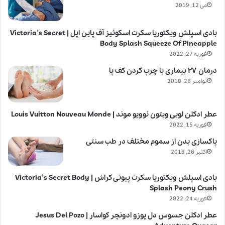
می 12, 2019
بادی اسپلش ویکتوریا سکرت اسکوئیز آف پاین اپل | Victoria’s Secret
Body Splash Squeeze Of Pineapple
فوریه 27, 2022
درمان ۲۷ بیماری با چرپ کردن کف پا
نوامبر 26, 2018
عطر ادکلن لویی ویتون نوویو موند | Louis Vuitton Nouveau Monde
فوریه 15, 2022
پاکسازی بدن از سموم مختلف در طب سنتی
اکتبر 26, 2018
بادی اسپلش ویکتوریا سکرت پیونی کراش | Victoria’s Secret Body
Splash Peony Crush
فوریه 24, 2022
عطر ادکلن جسوس دل پوزو ادونچر کواسار | Jesus Del Pozo