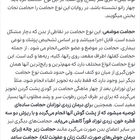
چهار زانو نشسته باشد. در روایات این نوع حجامت را حجامت نجات
بخش میگویند.
حجامت موضعی
: این نوع حجامت در نقاطی از بدن که دچار مشکل
شده است، قابل اجرا میباشد و بر اساس تشخیص پزشك و نوعی
بیماری، حجامت در موضع و عضو خاصی انجام می شود . از جمله
حجامت كفلها، اطراف مقعد، روی رانها، كلیه، ریه‌ها و كبد است. این
نوع حجامت انواع مختلف دارد که مهم‌ترین و رایج‌ترین آنها همان
خون‌گیری از میان دو کتف است. ولی حدود شصت نوع حجامت
دیگر نیز وجود دارد که فقط باید به تجویز اطباء انجام شود. مثلاً
برای نوزادان بعد از چهار ماهگی حجامت در گودی پشت گردن تجویز
می‌گردد که برای بر طرف کردن رطوبت سر و رشد مطلوب آنها بسیار
مفید است. همچنین ب
رای درمان زردی نوزادان حجامت ساده‌ای
توصیه میشود که از پشت گوش آنها انجام می‌گردد و با ریزش دو سه
قطره خون، زردی نوزاد فوراً کاهش می‌یابد
. حجامت‌های دیگری نیز
در سایر اعضای بدن صورت می‌گیرد مانند
حجامت زیر چانه (برای
درمان جوش‌های صورت، لکنت زبان و عفونت لثه)
،
حجامت ساعد