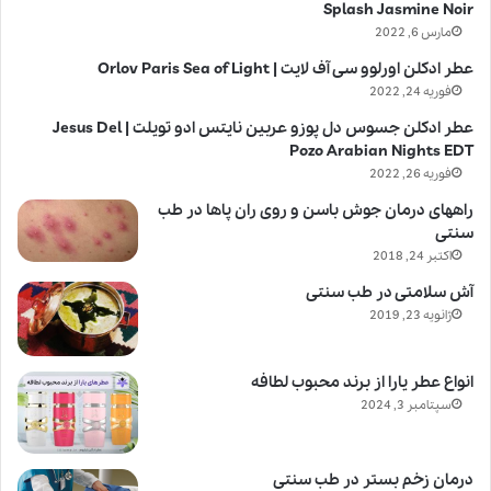
Splash Jasmine Noir
مارس 6, 2022
عطر ادکلن اورلوو سی آف لایت | Orlov Paris Sea of Light
فوریه 24, 2022
عطر ادکلن جسوس دل پوزو عربین نایتس ادو تویلت | Jesus Del
Pozo Arabian Nights EDT
فوریه 26, 2022
راههای درمان جوش باسن و روی ران پاها در طب
سنتی
اکتبر 24, 2018
آش سلامتی در طب سنتی
ژانویه 23, 2019
انواع عطر یارا از برند محبوب لطافه
سپتامبر 3, 2024
درمان زخم بستر در طب سنتی