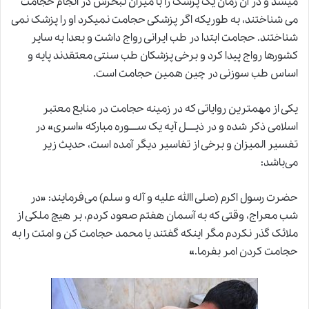
میشد و در آن زمان یک پزشک را با میزان تبحرش در انجام حجامت
می شناختند، به طوریکه اگر پزشکی حجامت نمیکرد او را پزشک نمی
شناختند. حجامت ابتدا در طب ایرانی رواج داشت و بعدا به سایر
کشورها رواج پیدا کرد و برخی پزشکان طب سنتی معتقدند پایه و
اساس طب سوزنی در چین همین حجامت است.
یکی از مهمترین روایاتی که در زمینه حجامت در منابع معتبر
اسلامی ذکر شده و در ذیــــل آیه یک ســــوره‌ مبارکه «اسری» در
تفسیر المیزان و برخی از تفاسیر دیگر آمده ‌است، حدیث زیر
می‌باشد:
حضرت رسول اکرم (صلی االله علیه و آله و سلم) می‌فرمایند
:
«در
شب معراج، وقتی که به آسمان هفتم صعود کردم، بر هیچ ملکی از
ملائک گذر نکردم مگر اینکه گفتند یا محمد حجامت کن و امتت را به
حجامت کردن امر بفرما.»