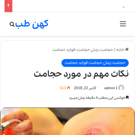
لالیک بیوتی: تلفیق هنر، علم و کیفیت در خلق عطرهای لالیک
کهن طب
منو
جستج
خانه
/
حجامت-زمان حجامت-فواید حجامت
حجامت-زمان حجامت-فواید حجامت
نکات مهم در مورد حجامت
admin 1
اکتبر 22, 2018
512
خواندن این مطلب 4 دقیقه زمان میبرد