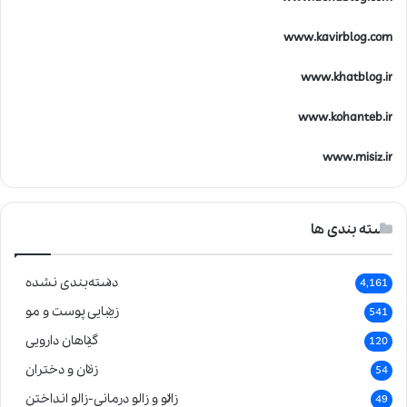
www.kavirblog.com
www.khatblog.ir
www.kohanteb.ir
www.misiz.ir
دسته بندی ها
دسته‌بندی نشده
4,161
زیبایی پوست و مو
541
گیاهان دارویی
120
زنان و دختران
54
زالو و زالو درمانی-زالو انداختن
49