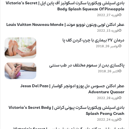
بادی اسپلش ویکتوریا سکرت اسکوئیز آف پاین اپل | Victoria’s Secret
Body Splash Squeeze Of Pineapple
فوریه 27, 2022
عطر ادکلن لویی ویتون نوویو موند | Louis Vuitton Nouveau Monde
فوریه 15, 2022
درمان ۲۷ بیماری با چرپ کردن کف پا
نوامبر 26, 2018
پاکسازی بدن از سموم مختلف در طب سنتی
اکتبر 26, 2018
عطر ادکلن جسوس دل پوزو ادونچر کواسار | Jesus Del Pozo
Adventure Quasar
فوریه 28, 2022
بادی اسپلش ویکتوریا سکرت پیونی کراش | Victoria’s Secret Body
Splash Peony Crush
فوریه 24, 2022