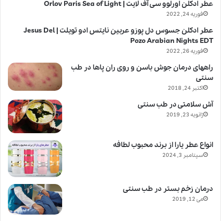
عطر ادکلن اورلوو سی آف لایت | Orlov Paris Sea of Light
فوریه 24, 2022
عطر ادکلن جسوس دل پوزو عربین نایتس ادو تویلت | Jesus Del
Pozo Arabian Nights EDT
فوریه 26, 2022
راههای درمان جوش باسن و روی ران پاها در طب
سنتی
اکتبر 24, 2018
آش سلامتی در طب سنتی
ژانویه 23, 2019
انواع عطر یارا از برند محبوب لطافه
سپتامبر 3, 2024
درمان زخم بستر در طب سنتی
می 12, 2019