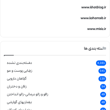
www.khatblog.ir
www.kohanteb.ir
www.misiz.ir
دسته بندی ها
دسته‌بندی نشده
4,161
زیبایی پوست و مو
541
گیاهان دارویی
120
زنان و دختران
54
زالو و زالو درمانی-زالو انداختن
49
بیماریهای گوارشی
49
بیماریهای کودکان