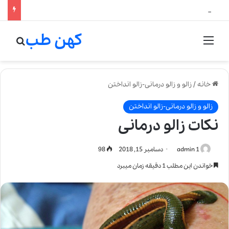
لالیک بیوتی: تلفیق هنر، علم و کیفیت در خلق عطرهای لالیک
کهن طب
منو
جستج
خانه
/
زالو و زالو درمانی-زالو انداختن
زالو و زالو درمانی-زالو انداختن
نکات زالو درمانی
admin 1
دسامبر 15, 2018
98
خواندن این مطلب 1 دقیقه زمان میبرد