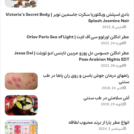
بادی اسپلش ویکتوریا سکرت جاسمین نویر | Victoria’s Secret Body
Splash Jasmine Noir
مارس 6, 2022
عطر ادکلن اورلوو سی آف لایت | Orlov Paris Sea of Light
فوریه 24, 2022
عطر ادکلن جسوس دل پوزو عربین نایتس ادو تویلت | Jesus Del
Pozo Arabian Nights EDT
فوریه 26, 2022
راههای درمان جوش باسن و روی ران پاها در طب
سنتی
اکتبر 24, 2018
آش سلامتی در طب سنتی
ژانویه 23, 2019
انواع عطر یارا از برند محبوب لطافه
سپتامبر 3, 2024