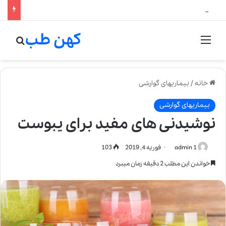
لالیک بیوتی: تلفیق هنر، علم و کیفیت در خلق عطرهای لالیک
کهن طب
منو
جستج
خانه
/
بیماریهای گوارشی
بیماریهای گوارشی
نوشیدنی های مفید برای یبوست
admin 1
فوریه 4, 2019
103
خواندن این مطلب 2 دقیقه زمان میبرد