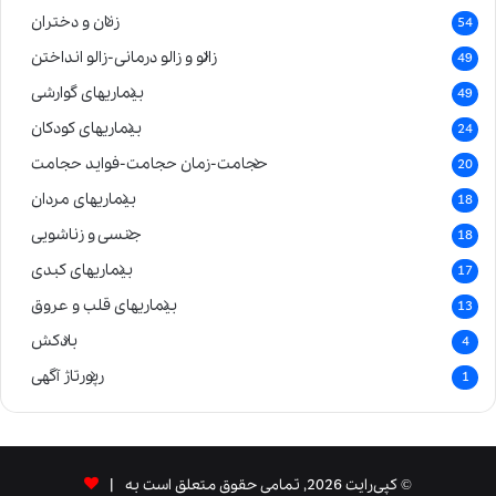
زنان و دختران
54
زالو و زالو درمانی-زالو انداختن
49
بیماریهای گوارشی
49
بیماریهای کودکان
24
حجامت-زمان حجامت-فواید حجامت
20
بیماریهای مردان
18
جنسی و زناشویی
18
بیماریهای کبدی
17
بیماریهای قلب و عروق
13
بادکش
4
رپورتاژ آگهی
1
© کپی‌رایت 2026, تمامی حقوق متعلق است به |