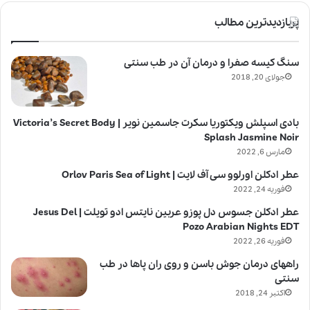
پربازدیدترین مطالب
سنگ کیسه صفرا و درمان آن در طب سنتی
جولای 20, 2018
بادی اسپلش ویکتوریا سکرت جاسمین نویر | Victoria’s Secret Body
Splash Jasmine Noir
مارس 6, 2022
عطر ادکلن اورلوو سی آف لایت | Orlov Paris Sea of Light
فوریه 24, 2022
عطر ادکلن جسوس دل پوزو عربین نایتس ادو تویلت | Jesus Del
Pozo Arabian Nights EDT
فوریه 26, 2022
راههای درمان جوش باسن و روی ران پاها در طب
سنتی
اکتبر 24, 2018