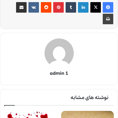
لینکدین
‫تامبلر
‫پین‌ترست
‫رددیت
‫VKontakte
اشتراک گذاری از طریق ایمیل
چاپ
admin 1
نوشته های مشابه