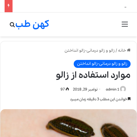
لالیک بیوتی: تلفیق هنر، علم و کیفیت در خلق عطرهای لالیک
کهن طب
منو
جستج
خانه
/
زالو و زالو درمانی-زالو انداختن
زالو و زالو درمانی-زالو انداختن
موارد استفاده از زالو
admin 1
نوامبر 29, 2018
97
خواندن این مطلب 3 دقیقه زمان میبرد