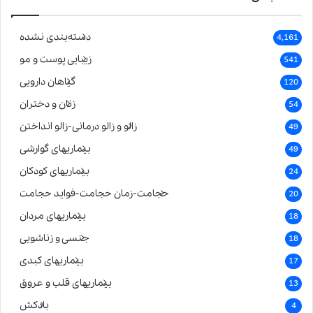
دسته‌بندی نشده
4,161
زیبایی پوست و مو
541
گیاهان دارویی
120
زنان و دختران
54
زالو و زالو درمانی-زالو انداختن
49
بیماریهای گوارشی
49
بیماریهای کودکان
24
حجامت-زمان حجامت-فواید حجامت
20
بیماریهای مردان
18
جنسی و زناشویی
18
بیماریهای کبدی
17
بیماریهای قلب و عروق
13
بادکش
4