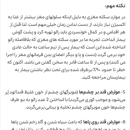
نکته مهم:
در موارد سکته مغزی به دلیل اینکه سلولهای مغز بیشتر از غذا به
اکسیژن نیاز دارند، از دست ندادن زمان خیلی مهم است، لذا قبل از
هر اقدامی و در کمال خونسردی باید زالو تهیه کرد و پشت گوش
بیمار انداخت. تجربه ما در مورد سکته های مغزی که بلافاصله
زالو
انداخته شده این است که بیمار پس از نیم ساعت به حالت عادی
خود برمی گردد (دست و پا و دیگر اعضای بدن فرمانهای مغز را اجرا
می کنند) و پس از ۵ ساعت قادر به سخن گفتن می باشد. اکنون که
خطر تا حدود ۹۰٪ برطرف شده برای تحت نظر داشتن بیمار به
بیمارستان مراجعه کنید.
5-
عوارض قند بر چشم‌ها
(مویرگهای چشم از خون غلیظ قندآلود پُر
می‌شود و موجب کوری می‌گردد) با انداختن 2 عدد
زالو
به دو طرف
چشم‌ها خون مویرگهای چشم تخلیه و بینایی برمی‌گردد.
6-
عوارض قند روی پاها
که باعث سیاه شدن و گاه زخم شدن پاها
می‌شود و جراح‌ها پای مریض را از مچ قطع می‌کنند. با انداختن 4