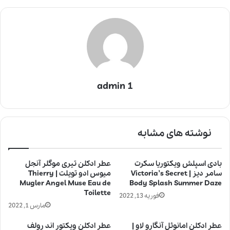
admin 1
نوشته های مشابه
بادی اسپلش ویکتوریا سکرت
عطر ادکلن تیری موگلر آنجل
سامر دیز | Victoria’s Secret
میوس ادو تویلت | Thierry
Mugler Angel Muse Eau de
Body Splash Summer Daze
Toilette
فوریه 13, 2022
مارس 1, 2022
عطر ادکلن امانوئل آنگارو لاو |
عطر ادکلن ویکتور اند رولف