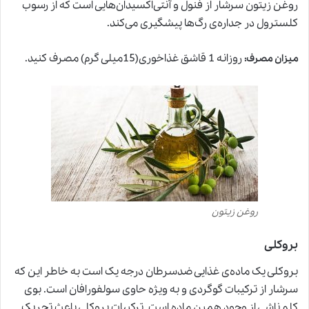
روغن زیتون سرشار از فنول و آنتی‌اکسیدان‌هایی است که از رسوب
کلسترول در جداره‌ی رگ‌ها پیشگیری می‌کند.
روزانه 1 قاشق غذاخوری(15میلی گرم) مصرف کنید.
میزان مصرف
:
روغن زیتون
بروکلی
بروکلی یک ماده‌ی غذایی ضدسرطان درجه یک است ب
ه
خاطر این که
سرشار از ترکیبات گوگردی و به ویژه حاوی سولفورافان است. بوی
کلم ناشی از وجود همین ماده است. ترکیبات بروکلی باعث تحریک