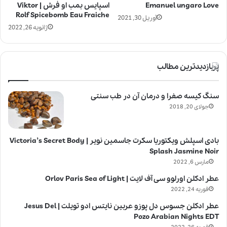
Emanuel ungaro Love
اسپایس بمب او فرش | Viktor
Rolf Spicebomb Eau Fraiche
آوریل 30, 2021
ژانویه 26, 2022
پربازدیدترین مطالب
سنگ کیسه صفرا و درمان آن در طب سنتی
جولای 20, 2018
بادی اسپلش ویکتوریا سکرت جاسمین نویر | Victoria’s Secret Body
Splash Jasmine Noir
مارس 6, 2022
عطر ادکلن اورلوو سی آف لایت | Orlov Paris Sea of Light
فوریه 24, 2022
عطر ادکلن جسوس دل پوزو عربین نایتس ادو تویلت | Jesus Del
Pozo Arabian Nights EDT