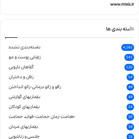
www.misiz.ir
دسته بندی ها
دسته‌بندی نشده
4,161
زیبایی پوست و مو
541
گیاهان دارویی
120
زنان و دختران
54
زالو و زالو درمانی-زالو انداختن
49
بیماریهای گوارشی
49
بیماریهای کودکان
24
حجامت-زمان حجامت-فواید حجامت
20
بیماریهای مردان
18
جنسی و زناشویی
18