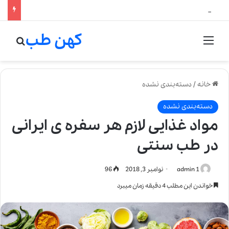
لالیک بیوتی: تلفیق هنر، علم و کیفیت در خلق عطرهای لالیک
کهن طب
منو
جستج
خانه
/
دسته‌بندی نشده
دسته‌بندی نشده
مواد غذایی لازم هر سفره ی ایرانی
در طب سنتی
admin 1
نوامبر 3, 2018
96
خواندن این مطلب 4 دقیقه زمان میبرد