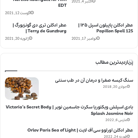
اکتبر 4, 2021
EDT
آگوست 12, 2021
عطر ادکلن پاپیلون اسپل ۱۲۵ |
عطر ادکلن تری دی گونزبورگ |
Terry de Gunzburg |
Papillon Spell 125
نوامبر 17, 2021
ژانویه 20, 2021
پربازدیدترین مطالب
سنگ کیسه صفرا و درمان آن در طب سنتی
جولای 20, 2018
بادی اسپلش ویکتوریا سکرت جاسمین نویر | Victoria’s Secret Body
Splash Jasmine Noir
مارس 6, 2022
عطر ادکلن اورلوو سی آف لایت | Orlov Paris Sea of Light
فوریه 24, 2022