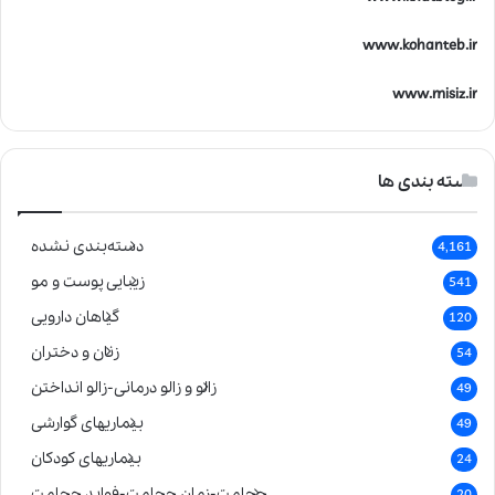
www.kohanteb.ir
www.misiz.ir
دسته بندی ها
دسته‌بندی نشده
4,161
زیبایی پوست و مو
541
گیاهان دارویی
120
زنان و دختران
54
زالو و زالو درمانی-زالو انداختن
49
بیماریهای گوارشی
49
بیماریهای کودکان
24
حجامت-زمان حجامت-فواید حجامت
20