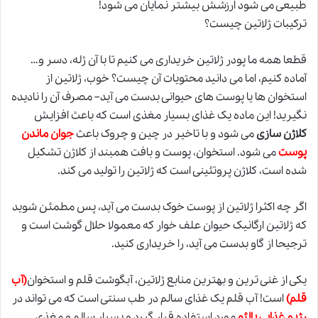
طبیعی می شود ارزشش بیشتر نمایان می شود!
ترکیبات ژلاتین چیست؟
قطعا همه ما پودر ژلاتین خریداری می کنیم تا با آن ژله، دسر و…
آماده کنیم، اما می دانید محتویات آن چیست؟ خوب، ژلاتین از
استخوان ها یا پوست های حیوانی بدست می آید– مصرف آن را نادیده
نگیرید! این ماده یک غذای بسیار مغذی است که باعث افزایش
کلاژن سازی
می شود و با تاخیر در چین و چروک باعث
جوان ماندن
پوست
می شود. استخوان، پوست و بافت همبند از کلاژن تشکیل
شده است، کلاژن پروتئینی است که ژلاتین را تولید می کند.
اگر چه اکثرا ژلاتین از پوست خوک بدست می آید، پس مطمئن شوید
که ژلاتین ارگانیک حیوان علف خوار که معمولا حلال گوشت است و
ترجیحا از گاو بدست می آید، را خریداری کنید.
یکی از غنی ترین و بهترین منابع ژلاتین، آبگوشت قلم و استخوان
(
آب
قلم
)
است! آب قلم یک غذای سالم در
طب سنتی
است که می تواند در
رژیم غذایی پالئو
مورد استفاده قرار گیرد و بسیار سالم و مغذی