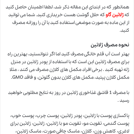
همانطور که در ابتدای این مقاله ذکر شد، لطفا اطمینان حاصل کنید
که
ژلاتین گاو
که حلال گوشت هست خریداری کنید. شما می توانید
از این ماده به صورت موضعی استفاده کنید یا آن را روزانه مصرف
کنید.
نحوه مصرف ژلاتین
بهتر است آب قلم خانگی مصرف کنید اما اگر نتوانستید، بهترین راه
برای مصرف ژلاتین این است که با استفاده از پودر ژلاتین در منزل
ژله تهیه کنید . برخی افراد مکمل های کلاژن مصرف می کنند ، مثلا
مکمل کلاژن پپتید، مکمل های کلاژن بدون گلوتن، و فاقد GMO.
با مصرف 1 قاشق غذاخوری ژلاتین در روز به نتایج مطلوبی خواهید
رسید .
پاکسازی پوست با ژلاتین٬ پودر ژلاتین٬ پوست چرب٬ پوست خوب٬
پوست گندمی٬ تقویت مو٬ تقویت مو با ژلاتین٬ ژلاتین٬ ژلاتین برای
لاغری٬ کاهش وزن٬ کلاژن٬ ماسک چاقی صورت٬ ماسک ژلاتین٬