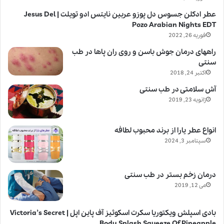
عطر ادکلن جسوس دل پوزو عربین نایتس ادو تویلت | Jesus Del
Pozo Arabian Nights EDT
فوریه 26, 2022
راههای درمان جوش باسن و روی ران پاها در طب
سنتی
اکتبر 24, 2018
آش سلامتی در طب سنتی
ژانویه 23, 2019
انواع عطر یارا از برند محبوب لطافه
سپتامبر 3, 2024
درمان زخم بستر در طب سنتی
می 12, 2019
بادی اسپلش ویکتوریا سکرت اسکوئیز آف پاین اپل | Victoria’s Secret
Body Splash Squeeze Of Pineapple