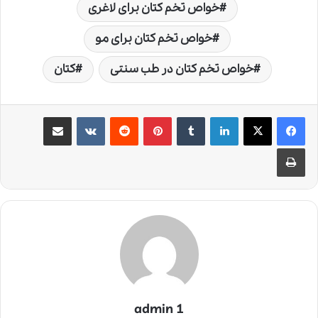
خواص تخم کتان برای لاغری
خواص تخم کتان برای مو
خواص تخم کتان در طب سنتی
کتان
لینکدین
‫تامبلر
‫پین‌ترست
‫رددیت
‫VKontakte
اشتراک گذاری از طریق ایمیل
چاپ
admin 1