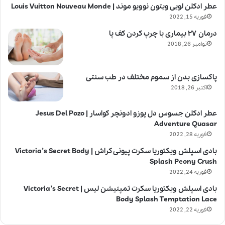
عطر ادکلن لویی ویتون نوویو موند | Louis Vuitton Nouveau Monde
فوریه 15, 2022
درمان ۲۷ بیماری با چرپ کردن کف پا
نوامبر 26, 2018
پاکسازی بدن از سموم مختلف در طب سنتی
اکتبر 26, 2018
عطر ادکلن جسوس دل پوزو ادونچر کواسار | Jesus Del Pozo
Adventure Quasar
فوریه 28, 2022
بادی اسپلش ویکتوریا سکرت پیونی کراش | Victoria’s Secret Body
Splash Peony Crush
فوریه 24, 2022
بادی اسپلش ویکتوریا سکرت تمپتیشن لیس | Victoria’s Secret
Body Splash Temptation Lace
فوریه 22, 2022