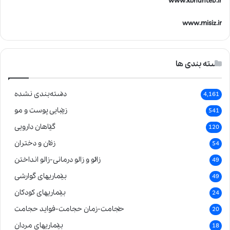
www.kohanteb.ir
www.misiz.ir
دسته بندی ها
دسته‌بندی نشده
4,161
زیبایی پوست و مو
541
گیاهان دارویی
120
زنان و دختران
54
زالو و زالو درمانی-زالو انداختن
49
بیماریهای گوارشی
49
بیماریهای کودکان
24
حجامت-زمان حجامت-فواید حجامت
20
بیماریهای مردان
18