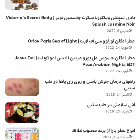
بادی اسپلش ویکتوریا سکرت جاسمین نویر | Victoria’s Secret Body
Splash Jasmine Noir
مارس 6, 2022
عطر ادکلن اورلوو سی آف لایت | Orlov Paris Sea of Light
فوریه 24, 2022
عطر ادکلن جسوس دل پوزو عربین نایتس ادو تویلت | Jesus Del
Pozo Arabian Nights EDT
فوریه 26, 2022
راههای درمان جوش باسن و روی ران پاها در طب
سنتی
اکتبر 24, 2018
آش سلامتی در طب سنتی
ژانویه 23, 2019
انواع عطر یارا از برند محبوب لطافه
سپتامبر 3, 2024