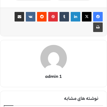
لینکدین
‫تامبلر
‫پین‌ترست
‫رددیت
‫VKontakte
اشتراک گذاری از طریق ایمیل
چاپ
admin 1
نوشته های مشابه