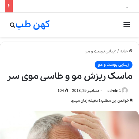
لالیک بیوتی: تلفیق هنر، علم و کیفیت در خلق عطرهای لالیک
کهن طب
منو
جستج
خانه
/
زیبایی پوست و مو
زیبایی پوست و مو
ماسک ریزش مو و طاسی موی سر
admin 1
دسامبر 29, 2018
104
خواندن این مطلب 1 دقیقه زمان میبرد