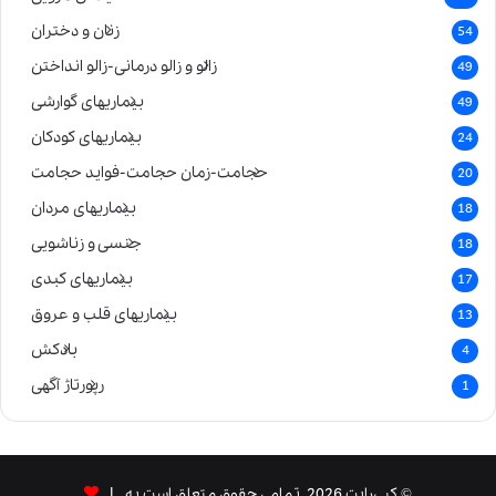
زنان و دختران
54
زالو و زالو درمانی-زالو انداختن
49
بیماریهای گوارشی
49
بیماریهای کودکان
24
حجامت-زمان حجامت-فواید حجامت
20
بیماریهای مردان
18
جنسی و زناشویی
18
بیماریهای کبدی
17
بیماریهای قلب و عروق
13
بادکش
4
رپورتاژ آگهی
1
© کپی‌رایت 2026, تمامی حقوق متعلق است به |