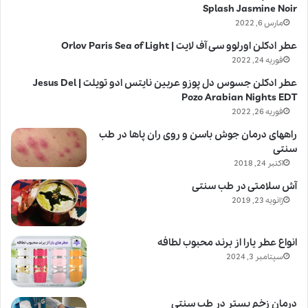
Splash Jasmine Noir
مارس 6, 2022
عطر ادکلن اورلوو سی آف لایت | Orlov Paris Sea of Light
فوریه 24, 2022
عطر ادکلن جسوس دل پوزو عربین نایتس ادو تویلت | Jesus Del
Pozo Arabian Nights EDT
فوریه 26, 2022
راههای درمان جوش باسن و روی ران پاها در طب
سنتی
اکتبر 24, 2018
آش سلامتی در طب سنتی
ژانویه 23, 2019
انواع عطر یارا از برند محبوب لطافه
سپتامبر 3, 2024
درمان زخم بستر در طب سنتی