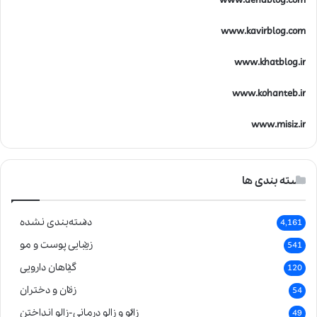
www.denablog.com
www.kavirblog.com
www.khatblog.ir
www.kohanteb.ir
www.misiz.ir
دسته بندی ها
دسته‌بندی نشده
4,161
زیبایی پوست و مو
541
گیاهان دارویی
120
زنان و دختران
54
زالو و زالو درمانی-زالو انداختن
49