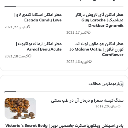
عطر ادکلن گای لاروش دراکار
عطر ادکلن اسکادا کندی لاو |
دینامیک | Guy Laroche
Escada Candy Love
Drakkar Dynamik
مارس 27, 2021
اکتبر 17, 2021
عطر ادکلن جو مالون اوت اند
عطر ادکلن آرماف بو اکیوت |
کورن فلاور | Jo Malone Oat &
Armaf Beau Acute
Cornflower
آگوست 18, 2021
فوریه 16, 2022
پربازدیدترین مطالب
سنگ کیسه صفرا و درمان آن در طب سنتی
جولای 20, 2018
بادی اسپلش ویکتوریا سکرت جاسمین نویر | Victoria’s Secret Body