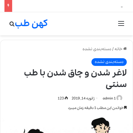
لالیک بیوتی: تلفیق هنر، علم و کیفیت در خلق عطرهای لالیک
کهن طب
منو
جستج
خانه
/
دسته‌بندی نشده
دسته‌بندی نشده
لاغر شدن و چاق شدن با طب
سنتی
admin 1
ژانویه 14, 2019
123
خواندن این مطلب 1 دقیقه زمان میبرد