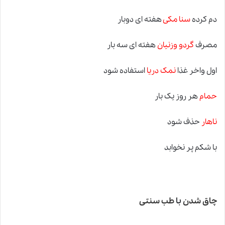
دم کرده
سنا مکی
هفته ای دوبار
مصرف
گردو وزنیان
هفته ای سه بار
اول واخر غذا
نمک دریا
استفاده شود
حمام
هر روز یک بار
ناهار
حذف شود
با شکم پر نخوابد
چاق شدن
با
طب سنتی