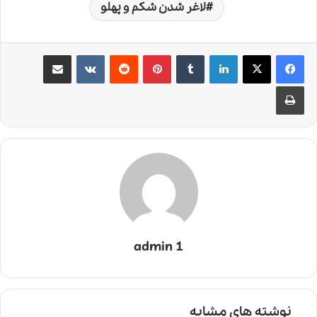
لاغر شدن شکم و پهلو
لینکدین
‫تامبلر
‫پین‌ترست
‫رددیت
‫VKontakte
اشتراک گذاری از طریق ایمیل
چاپ
admin 1
نوشته های مشابه