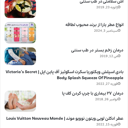
آش سلامتی در طب سنتی
ژانویه 23, 2019
انواع عطر یارا از برند محبوب لطافه
سپتامبر 3, 2024
درمان زخم بستر در طب سنتی
می 12, 2019
بادی اسپلش ویکتوریا سکرت اسکوئیز آف پاین اپل | Victoria’s Secret
Body Splash Squeeze Of Pineapple
فوریه 27, 2022
درمان ۲۷ بیماری با چرپ کردن کف پا
نوامبر 26, 2018
عطر ادکلن لویی ویتون نوویو موند | Louis Vuitton Nouveau Monde
فوریه 15, 2022