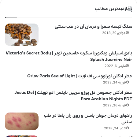
پربازدیدترین مطالب
سنگ کیسه صفرا و درمان آن در طب سنتی
جولای 20, 2018
بادی اسپلش ویکتوریا سکرت جاسمین نویر | Victoria’s Secret Body
Splash Jasmine Noir
مارس 6, 2022
عطر ادکلن اورلوو سی آف لایت | Orlov Paris Sea of Light
فوریه 24, 2022
عطر ادکلن جسوس دل پوزو عربین نایتس ادو تویلت | Jesus Del
Pozo Arabian Nights EDT
فوریه 26, 2022
راههای درمان جوش باسن و روی ران پاها در طب
سنتی
اکتبر 24, 2018