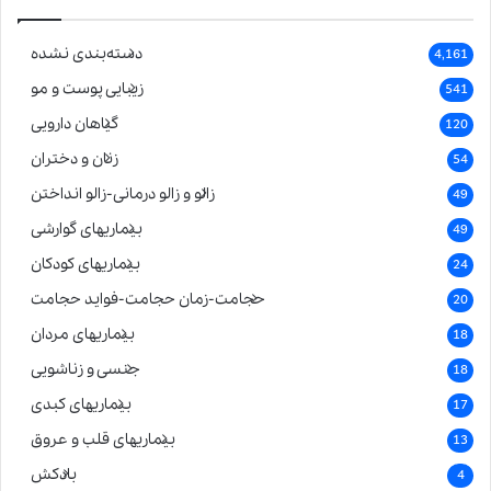
دسته‌بندی نشده
4,161
زیبایی پوست و مو
541
گیاهان دارویی
120
زنان و دختران
54
زالو و زالو درمانی-زالو انداختن
49
بیماریهای گوارشی
49
بیماریهای کودکان
24
حجامت-زمان حجامت-فواید حجامت
20
بیماریهای مردان
18
جنسی و زناشویی
18
بیماریهای کبدی
17
بیماریهای قلب و عروق
13
بادکش
4