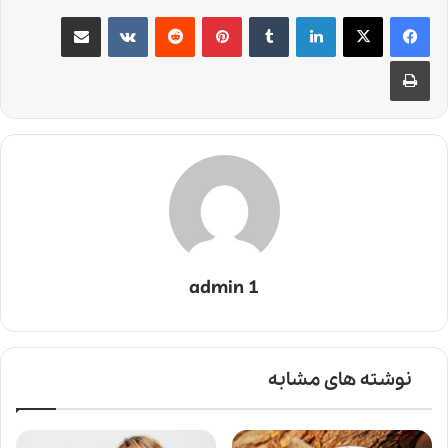
لینکدین
‫تامبلر
‫پین‌ترست
‫رددیت
‫VKontakte
اشتراک گذاری از طریق ایمیل
چاپ
admin 1
نوشته های مشابه