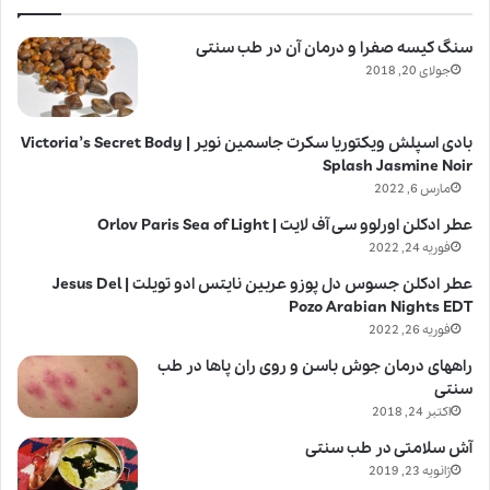
سنگ کیسه صفرا و درمان آن در طب سنتی
جولای 20, 2018
بادی اسپلش ویکتوریا سکرت جاسمین نویر | Victoria’s Secret Body
Splash Jasmine Noir
مارس 6, 2022
عطر ادکلن اورلوو سی آف لایت | Orlov Paris Sea of Light
فوریه 24, 2022
عطر ادکلن جسوس دل پوزو عربین نایتس ادو تویلت | Jesus Del
Pozo Arabian Nights EDT
فوریه 26, 2022
راههای درمان جوش باسن و روی ران پاها در طب
سنتی
اکتبر 24, 2018
آش سلامتی در طب سنتی
ژانویه 23, 2019