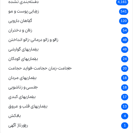
دسته‌بندی نشده
4,161
زیبایی پوست و مو
541
گیاهان دارویی
120
زنان و دختران
54
زالو و زالو درمانی-زالو انداختن
49
بیماریهای گوارشی
49
بیماریهای کودکان
24
حجامت-زمان حجامت-فواید حجامت
20
بیماریهای مردان
18
جنسی و زناشویی
18
بیماریهای کبدی
17
بیماریهای قلب و عروق
13
بادکش
4
رپورتاژ آگهی
1