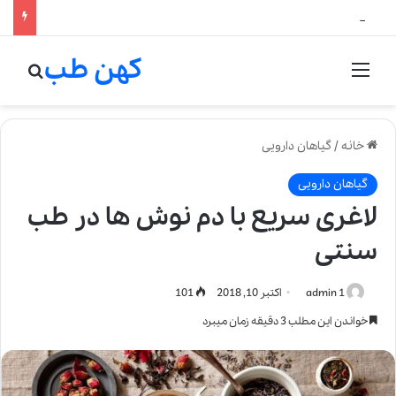
لالیک بیوتی: تلفیق هنر، علم و کیفیت در خلق عطرهای لالیک
کهن طب
منو
جستج
خانه
/
گیاهان دارویی
گیاهان دارویی
لاغری سریع با دم نوش ها در طب
سنتی
admin 1
اکتبر 10, 2018
101
خواندن این مطلب 3 دقیقه زمان میبرد