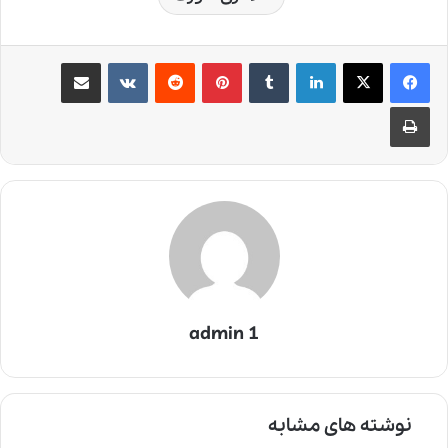
لینکدین
‫تامبلر
‫پین‌ترست
‫رددیت
‫VKontakte
اشتراک گذاری از طریق ایمیل
چاپ
admin 1
نوشته های مشابه