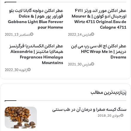
عطر ادکلن مورر اند ورتز ۴۷۱۱
عطر ادکلن دولچه گابانا لایت بلو
اورجینال ادو کولون | Maurer &
فوراور پور هوم | Dolce &
Gabbana Light Blue Forever
Wirtz 4711 Original Eau de
pour Homme
Cologne 4711
مارس 14, 2022
دسامبر 13, 2021
عطر ادکلن اچ اف سی رپ می این
عطر ادکلن الکساندریا فرگرنسز
دریمز | HFC Wrap Me in
هیمالایا مانتینز | Alexandria
Fragrances Himalaya
Dreams
Mountains
مارس 30, 2021
ژانویه 30, 2022
پربازدیدترین مطالب
سنگ کیسه صفرا و درمان آن در طب سنتی
جولای 20, 2018