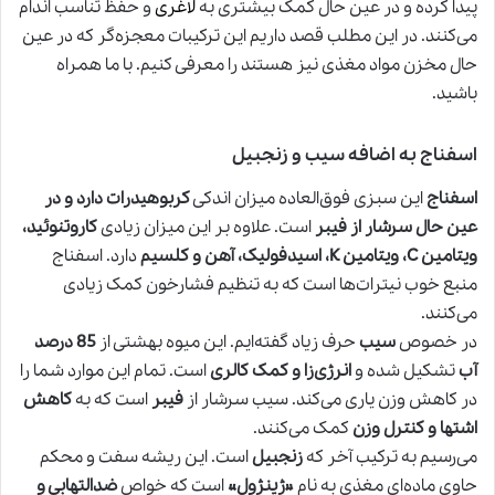
پیدا کرده و در عین حال کمک بیشتری به
لاغری
و حفظ تناسب اندام
می‌کنند. در این مطلب قصد داریم این ترکیبات معجزه‌گر که در عین
حال مخزن مواد مغذی نیز هستند را معرفی کنیم. با ما همراه
باشید.
اسفناج به اضافه سیب و زنجبیل
اسفناج
این سبزی فوق‌العاده میزان اندکی
کربوهیدرات دارد و در
عین حال سرشار از فیبر
است. علاوه بر این میزان زیادی
کاروتنوئید،
ویتامین C، ویتامین K، اسیدفولیک، آهن و کلسیم
دارد. اسفناج
منبع خوب نیترات‌ها است که به تنظیم فشارخون کمک زیادی
می‌کنند.
در خصوص
سیب
حرف زیاد گفته‌ایم. این میوه بهشتی از
85 درصد
آب
تشکیل شده و
انرژی‌زا و کمک کالری
است. تمام این موارد شما را
در کاهش وزن یاری می‌کند. سیب سرشار از
فیبر
است که به
کاهش
اشتها و کنترل وزن
کمک می‌کنند.
می‌رسیم به ترکیب آخر که
زنجبیل
است. این ریشه سفت و محکم
حاوی ماده‌ای مغذی به نام
«ژینژول»
است که خواص
ضدالتهابی و