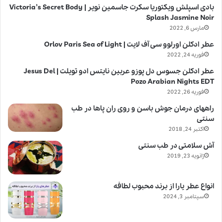
بادی اسپلش ویکتوریا سکرت جاسمین نویر | Victoria’s Secret Body
Splash Jasmine Noir
مارس 6, 2022
عطر ادکلن اورلوو سی آف لایت | Orlov Paris Sea of Light
فوریه 24, 2022
عطر ادکلن جسوس دل پوزو عربین نایتس ادو تویلت | Jesus Del
Pozo Arabian Nights EDT
فوریه 26, 2022
راههای درمان جوش باسن و روی ران پاها در طب
سنتی
اکتبر 24, 2018
آش سلامتی در طب سنتی
ژانویه 23, 2019
انواع عطر یارا از برند محبوب لطافه
سپتامبر 3, 2024