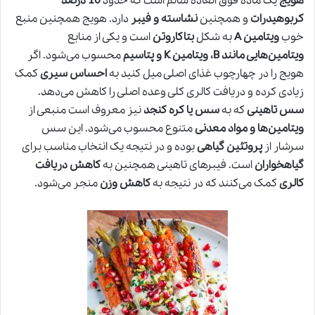
هویج
یک ماده فوق العاده سالم است که حدود
10 درصد
کربوهیدرات
و همچنین
نشاسته و فیبر
دارد. هویج همچنین منبع
خوب
ویتامین A
به شکل
بتاکاروتن
است و یکی از منابع
ویتامین‌هایی مانند B، ویتامین K و پتاسیم
محسوب می‌شود. اگر
هویج را در چهارچوب غذای اصلی میل کنید به
احساس سیری
کمک
زیادی کرده و دریافت کالری کلی وعده اصلی را کاهش می‌دهد.
سس تاهینی
که به
سس یا کره کنجد
نیز معروف است منبعی از
ویتامین‌ها و مواد معدنی
متنوع محسوب می‌شود. این سس
سرشار از
پروتئین گیاهی
بوده و در نتیجه یک انتخاب مناسب برای
گیاهخواران
است. فیبرهای تاهینی همچنین به
کاهش دریافت
کالری
کمک می‌کنند که در نتیجه به
کاهش وزن
منجر می‌شود.