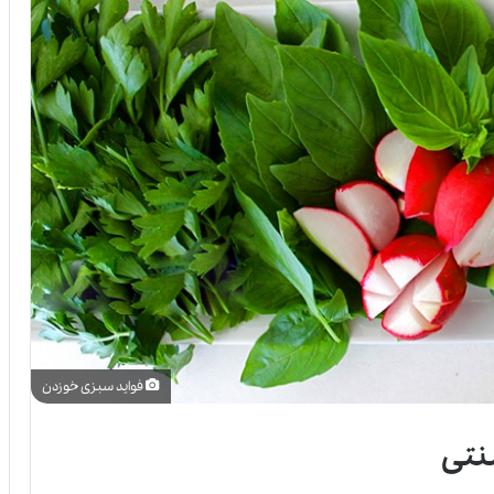
فواید سبزی خوزدن
نتی