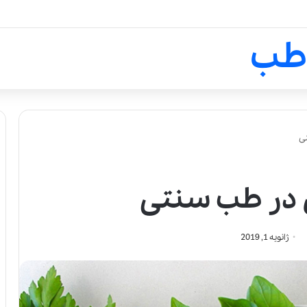
لالیک بیوتی: تلفیق هنر، علم و ک
طب
ی
 در طب سنتی
ژانویه 1, 2019