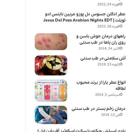
فوریه 24, 2022
عطر ادکلن جسوس دل پوزو عربین نایتس ادو
تویلت | Jesus Del Pozo Arabian Nights EDT
فوریه 26, 2022
راههای درمان جوش باسن و
روی ران پاها در طب سنتی
اکتبر 24, 2018
آش سلامتی در طب سنتی
ژانویه 23, 2019
انواع عطر یارا از برند محبوب
لطافه
سپتامبر 3, 2024
درمان زخم بستر در طب سنتی
می 12, 2019
بادی اسپلش ویکتوریا سکرت اسکوئیز آف پاین اپل |