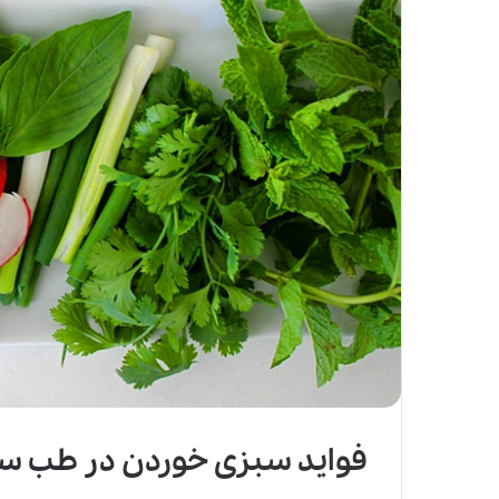
فواید سبزی خوردن
در طب س