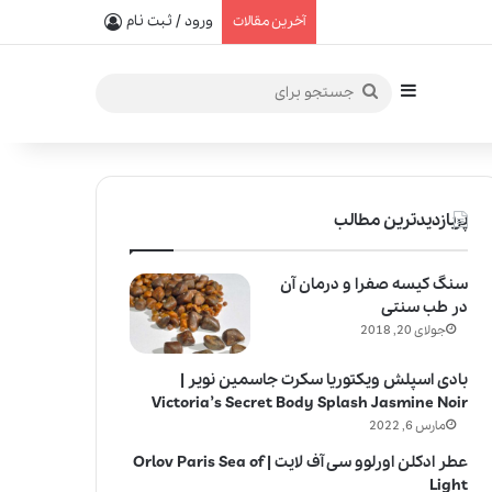
یفیت در خلق عطرهای لالیک
ورود / ثبت نام
آخرین مقالات
سایدبار
جستجو
برای
پربازدیدترین مطالب
سنگ کیسه صفرا و درمان آن
در طب سنتی
جولای 20, 2018
بادی اسپلش ویکتوریا سکرت جاسمین نویر |
Victoria’s Secret Body Splash Jasmine Noir
مارس 6, 2022
عطر ادکلن اورلوو سی آف لایت | Orlov Paris Sea of
Light