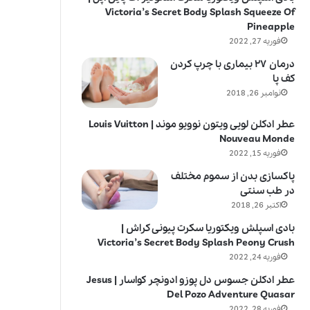
Victoria’s Secret Body Splash Squeeze Of
Pineapple
فوریه 27, 2022
درمان ۲۷ بیماری با چرپ کردن
کف پا
نوامبر 26, 2018
عطر ادکلن لویی ویتون نوویو موند | Louis Vuitton
Nouveau Monde
فوریه 15, 2022
پاکسازی بدن از سموم مختلف
در طب سنتی
اکتبر 26, 2018
بادی اسپلش ویکتوریا سکرت پیونی کراش |
Victoria’s Secret Body Splash Peony Crush
فوریه 24, 2022
عطر ادکلن جسوس دل پوزو ادونچر کواسار | Jesus
Del Pozo Adventure Quasar
فوریه 28, 2022