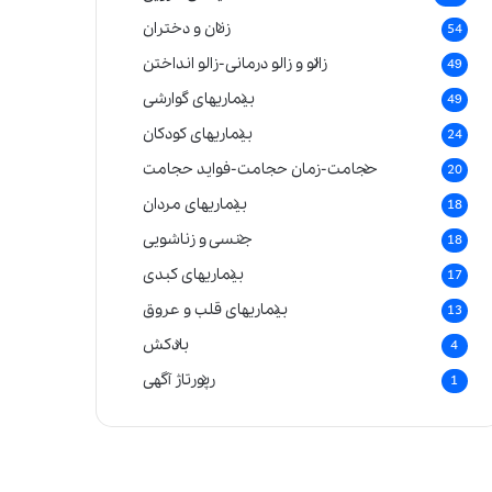
زنان و دختران
54
زالو و زالو درمانی-زالو انداختن
49
بیماریهای گوارشی
49
بیماریهای کودکان
24
حجامت-زمان حجامت-فواید حجامت
20
بیماریهای مردان
18
جنسی و زناشویی
18
بیماریهای کبدی
17
بیماریهای قلب و عروق
13
بادکش
4
رپورتاژ آگهی
1