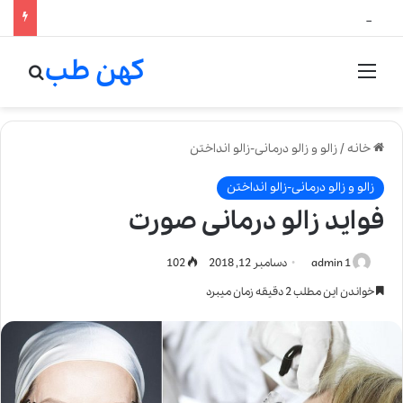
لالیک بیوتی: تلفیق هنر، علم و کیفیت در خلق عطرهای لالیک
کهن طب
منو
جستج
خانه
/
زالو و زالو درمانی-زالو انداختن
زالو و زالو درمانی-زالو انداختن
فواید زالو درمانی صورت
admin 1
دسامبر 12, 2018
102
خواندن این مطلب 2 دقیقه زمان میبرد