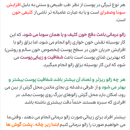
هر نوع تیرگی در پوست از نظر طب طبیعی و سنتی به دلیل
افزایش
سودا وصفرای
است و یا به عبارت عامیانه تر ناشی از
کثیفی خون
است.
زالو درمانی باعث دفع خون کثیف و یا همان سودا می شود
، که این
کار بوسیله نقش خون خواری زالو انجام می شود، اما بزاق
زالو
با
افزایش جریان خون در سطح پوست (بخصوص خون سالم و روشن)
که بهترین غذای پوست است باعث
شفافیت و زیبایی پوست
می
شود که این کار بوسیله بزاق زالو انجام میگیرد.
هر چه زالو ریزتر و تعداد آن بیشتر باشد شفافیت پوست بیشتر و
بهتر می شود
و از طرفی دغدغه ی بجای ماندن محل گزش از بین می
رود، امکان دارد محل گزش زالوهای بزرگ روی پوست بماند. در
افرادی که سبزه هستند حتماً دقت بیشتری داشته باشد
بیشتر افراد برای زیبائی صورت زالو درمانی انجام می دهند ، وقتی ما
می خواهیم صورت را زالو درمانی کنیم
ابتدا زیر چانه ، پشت گوش ها