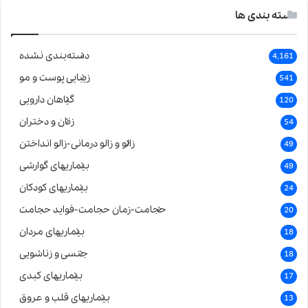
دسته بندی ها
دسته‌بندی نشده
4,161
زیبایی پوست و مو
541
گیاهان دارویی
120
زنان و دختران
54
زالو و زالو درمانی-زالو انداختن
49
بیماریهای گوارشی
49
بیماریهای کودکان
24
حجامت-زمان حجامت-فواید حجامت
20
بیماریهای مردان
18
جنسی و زناشویی
18
بیماریهای کبدی
17
بیماریهای قلب و عروق
13