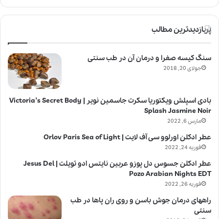
پربازدیدترین مطالب
سنگ کیسه صفرا و درمان آن در طب سنتی
جولای 20, 2018
بادی اسپلش ویکتوریا سکرت جاسمین نویر | Victoria’s Secret Body
Splash Jasmine Noir
مارس 6, 2022
عطر ادکلن اورلوو سی آف لایت | Orlov Paris Sea of Light
فوریه 24, 2022
عطر ادکلن جسوس دل پوزو عربین نایتس ادو تویلت | Jesus Del
Pozo Arabian Nights EDT
فوریه 26, 2022
راههای درمان جوش باسن و روی ران پاها در طب
سنتی