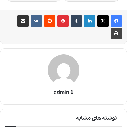
لینکدین
‫تامبلر
‫پین‌ترست
‫رددیت
‫VKontakte
اشتراک گذاری از طریق ایمیل
چاپ
admin 1
نوشته های مشابه