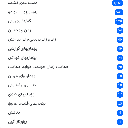
دسته‌بندی نشده
4,161
زیبایی پوست و مو
541
گیاهان دارویی
120
زنان و دختران
54
زالو و زالو درمانی-زالو انداختن
49
بیماریهای گوارشی
49
بیماریهای کودکان
24
حجامت-زمان حجامت-فواید حجامت
20
بیماریهای مردان
18
جنسی و زناشویی
18
بیماریهای کبدی
17
بیماریهای قلب و عروق
13
بادکش
4
رپورتاژ آگهی
1