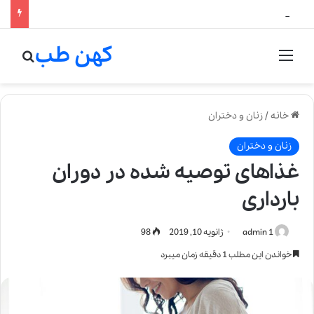
لالیک بیوتی: تلفیق هنر، علم و کیفیت در خلق عطرهای لالیک
کهن طب
منو
جستج
خانه
/
زنان و دختران
زنان و دختران
غذاهای توصیه شده در دوران
بارداری
admin 1
ژانویه 10, 2019
98
خواندن این مطلب 1 دقیقه زمان میبرد