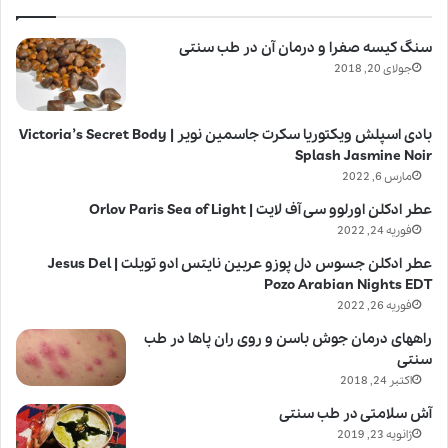
سنگ کیسه صفرا و درمان آن در طب سنتی
جولای 20, 2018
بادی اسپلش ویکتوریا سکرت جاسمین نویر | Victoria’s Secret Body
Splash Jasmine Noir
مارس 6, 2022
عطر ادکلن اورلوو سی آف لایت | Orlov Paris Sea of Light
فوریه 24, 2022
عطر ادکلن جسوس دل پوزو عربین نایتس ادو تویلت | Jesus Del
Pozo Arabian Nights EDT
فوریه 26, 2022
راههای درمان جوش باسن و روی ران پاها در طب
سنتی
اکتبر 24, 2018
آش سلامتی در طب سنتی
ژانویه 23, 2019