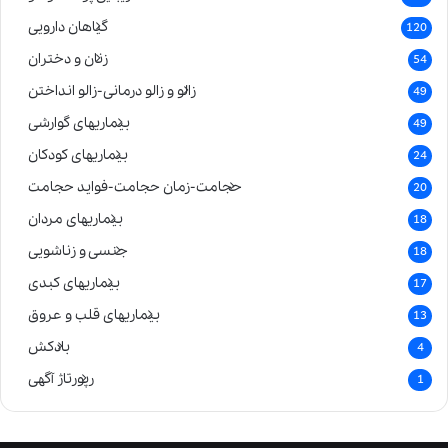
گیاهان دارویی
120
زنان و دختران
54
زالو و زالو درمانی-زالو انداختن
49
بیماریهای گوارشی
49
بیماریهای کودکان
24
حجامت-زمان حجامت-فواید حجامت
20
بیماریهای مردان
18
جنسی و زناشویی
18
بیماریهای کبدی
17
بیماریهای قلب و عروق
13
بادکش
4
رپورتاژ آگهی
1