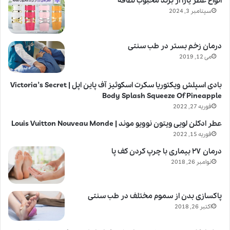
انواع عطر یارا از برند محبوب لطافه
سپتامبر 3, 2024
درمان زخم بستر در طب سنتی
می 12, 2019
بادی اسپلش ویکتوریا سکرت اسکوئیز آف پاین اپل | Victoria’s Secret
Body Splash Squeeze Of Pineapple
فوریه 27, 2022
عطر ادکلن لویی ویتون نوویو موند | Louis Vuitton Nouveau Monde
فوریه 15, 2022
درمان ۲۷ بیماری با چرپ کردن کف پا
نوامبر 26, 2018
پاکسازی بدن از سموم مختلف در طب سنتی
اکتبر 26, 2018