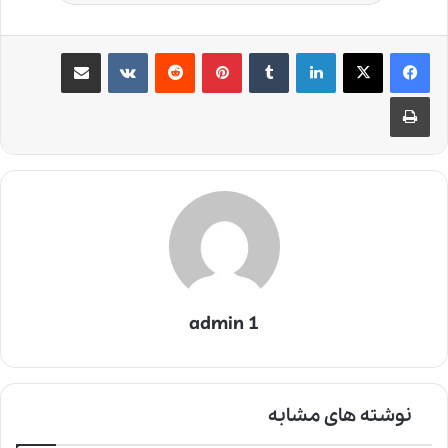
لینکدین
‫تامبلر
‫پین‌ترست
‫رددیت
‫VKontakte
اشتراک گذاری از طریق ایمیل
چاپ
admin 1
نوشته های مشابه