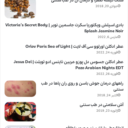
سنگ کیسه صفرا و درمان آن در طب سنتی
جولای 20, 2018
بادی اسپلش ویکتوریا سکرت جاسمین نویر | Victoria’s Secret Body
Splash Jasmine Noir
مارس 6, 2022
عطر ادکلن اورلوو سی آف لایت | Orlov Paris Sea of Light
فوریه 24, 2022
عطر ادکلن جسوس دل پوزو عربین نایتس ادو تویلت | Jesus Del
Pozo Arabian Nights EDT
فوریه 26, 2022
راههای درمان جوش باسن و روی ران پاها در طب
سنتی
اکتبر 24, 2018
آش سلامتی در طب سنتی
ژانویه 23, 2019