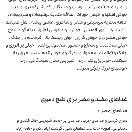
زیاد .زیاد حرف میزنند .یبوست و مشکلات گوارشی کمتری دارند .
خوش اشتها و خوش خوراک . علاقه مند به ترشیجات و سردیجات .
علاقه مند به موسیقی و شعر و شاعری .عاشق پیشه . اهل طبیعت
. بلند پرواز . دور اندیش . خوش رو و خوش اخلاق . بذله گو و شوخ .
خوش مشرب و خوش گذران . توان ریسک بالا . فرمانده در جنگ .
خیلی سخاتمند و شجاع و جسور . معمولا بی نظم . خیلی پر انرژی و
چابک و توانمند . معمولا دارای گروه خونی 0+هستند . عرق زیاد
میکنند . خونریزی لثه دارند . شیرینی دهان صبحگاهی دارند .
جوشهای بزرگ چرکی میزنند .
غذاهای مفید و مضر برای
طبع دموی
غذاهای مضر :
سرخ کردنی و غذاهای چرب . غذاهای پر حجم. شیرینی جات قنادی و
مصنوعی
.
ادویه جات تند.غذاهای شور . گوشت زیاد . کره و خامه زیاد .