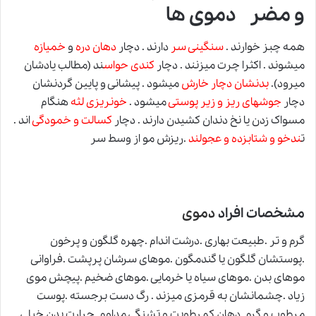
و مضر دموی ها
همه چبز خوارند .
سنگینی سر
دارند . دچار
دهان دره
و
خمیازه
میشوند . اکثرا چرت میزنند . دچار
کندی حواس
ند (مطالب یادشان
میرود).
بدنشان دچار خارش
میشود . پیشانی و پایین گردنشان
دچار
جوشهای ریز و زیر پوستی
میشود .
خونریزی لثه
هنگام
مسواک زدن یا نخ دندان کشیدن دارند . دچار
کسالت و خمودگی
اند .
ت
ندخو و شتابزده و عجولند
.ریزش مو از وسط سر
مشخصات افراد
دموی
گرم و تر .طبیعت بهاری .درشت اندام .چهره گلگون و پرخون
.پوستشان گلگون یا گندمگون .موهای سرشان پرپشت .فراوانی
موهای بدن .موهای سیاه یا خرمایی .موهای ضخیم .پیچش موی
زیاد .چشمانشان به قرمزی میزند . رگ دست برجسته .پوست
مرطوب و گرم .دهان کم رطوبت و تشنگی مداوم .حرارت بدن خیلی