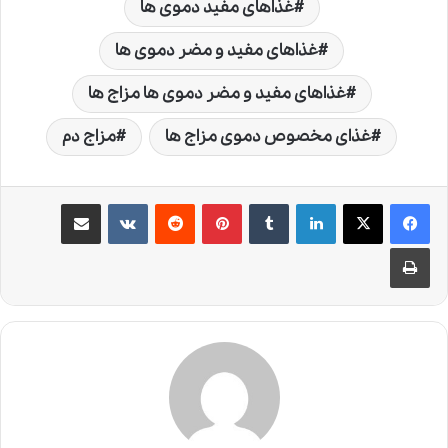
غذاهای مفید دموی ها
غذاهای مفید و مضر دموی ها
غذاهای مفید و مضر دموی ها مزاج ها
غذای مخصوص دموی مزاج ها
مزاج دم
لینکدین
‫تامبلر
‫پین‌ترست
‫رددیت
‫VKontakte
اشتراک گذاری از طریق ایمیل
چاپ