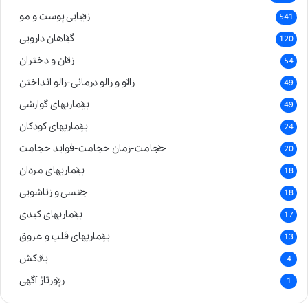
زیبایی پوست و مو
541
گیاهان دارویی
120
زنان و دختران
54
زالو و زالو درمانی-زالو انداختن
49
بیماریهای گوارشی
49
بیماریهای کودکان
24
حجامت-زمان حجامت-فواید حجامت
20
بیماریهای مردان
18
جنسی و زناشویی
18
بیماریهای کبدی
17
بیماریهای قلب و عروق
13
بادکش
4
رپورتاژ آگهی
1