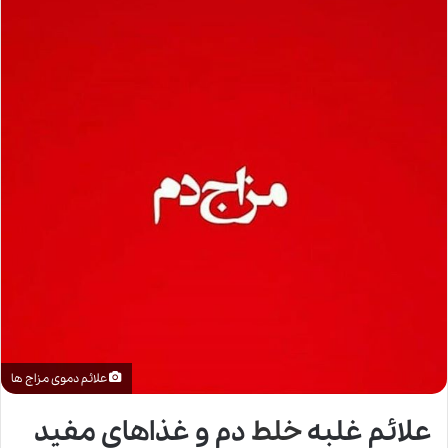
علائم دموی مزاج ها
علائم غلبه
خلط
دم و غذاهای مفید