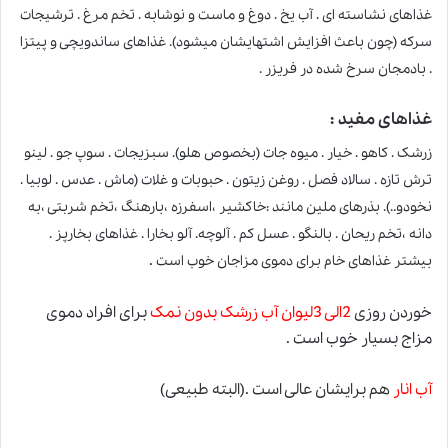
غذاهای نشاسته ای . آب یخ . دوغ و ماست و نوشابه . تخم مرغ . ترشیجات
سرکه (چون باعث افزایش اشتهایشان میشود). غذاهای ساندویچی و پیتزا
. بادمجان سرخ شده در فریزر .
غذاهای مفید :
زرشک . کاهو . خیار . میوه جات (بخصوص هلو). سبزیجات . سوپ جو . لینو
ترش تازه . سالاد فصل . روغن زیتون . حبوبات و غلات (ماش . عدس . لوبیا .
نخودو..). بذرهای ملین مانند :خاکشیر ،اسفرزه ،بارهنگ ،تخم شربتی ،به
دانه ،تخم ریحان . بالنگو . عسل کم . آلوچه. آلو بخارا . غذاهای بخارپز .
.
بیشتر غذاهای خام برای دموی مزاجان خوب است
خوردن روزی
2الی 3لیوان آب زرشک بدون نمک
برای افراد دموی
مزاج بسیار خوب است .
آب انار
هم برایشان عالی است .(البته طبیعی)