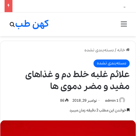
لالیک بیوتی: تلفیق هنر، علم و کیفیت در خلق عطرهای لالیک
کهن طب
منو
جستج
خانه
/
دسته‌بندی نشده
دسته‌بندی نشده
علائم غلبه خلط دم و غذاهای
مفید و مضر دموی ها
admin 1
نوامبر 29, 2018
86
خواندن این مطلب 2 دقیقه زمان میبرد