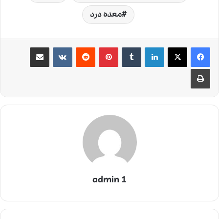
معده درد
لینکدین
‫تامبلر
‫پین‌ترست
‫رددیت
‫VKontakte
اشتراک گذاری از طریق ایمیل
چاپ
admin 1