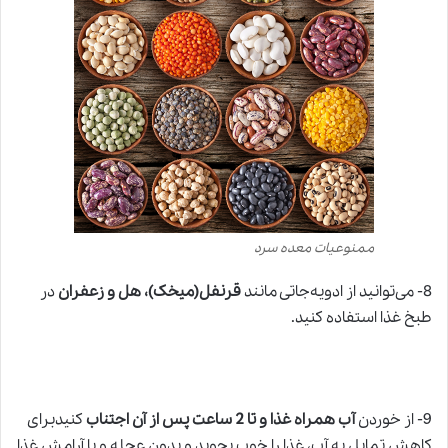
ممنوعیات معده سرد
8- می‌توانید از ادویه‌جاتی مانند
قرنفل(میخک)، هل و زعفران
در
طبخ غذا استفاده کنید.
9- از خوردن
آب همراه غذا و تا 2 ساعت پس از آن اجتناب
کنیدبرای
کاهش تمایل به آب، غذا را خوب بجوید و بدون عجله و با آرامش غذا