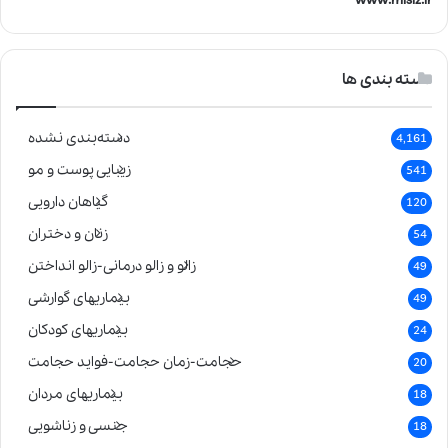
www.misiz.ir
دسته بندی ها
دسته‌بندی نشده
4,161
زیبایی پوست و مو
541
گیاهان دارویی
120
زنان و دختران
54
زالو و زالو درمانی-زالو انداختن
49
بیماریهای گوارشی
49
بیماریهای کودکان
24
حجامت-زمان حجامت-فواید حجامت
20
بیماریهای مردان
18
جنسی و زناشویی
18