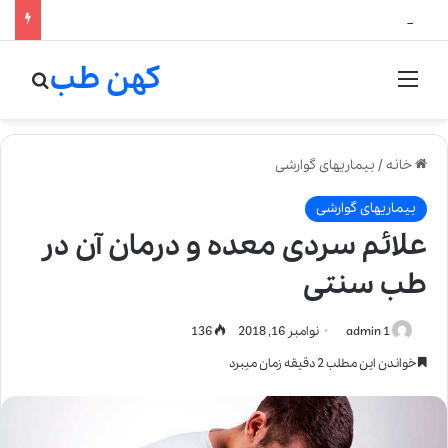
لالیک بیوتی: تلفیق هنر، علم و کیفیت در خلق عطرهای لالیک
کهن طب
منو
جستج
خانه
/
بیماریهای گوارشی
بیماریهای گوارشی
علائم سردی معده و درمان آن در
طب سنتی
admin 1
نوامبر 16, 2018
136
خواندن این مطلب 2 دقیقه زمان میبرد